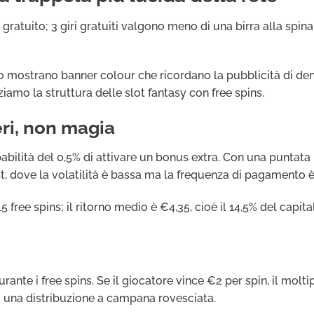
o gratuito; 3 giri gratuiti valgono meno di una birra alla spi
 mostrano banner colour che ricordano la pubblicità di dent
ziamo la struttura delle slot fantasy con free spins.
ri, non magia
abilità del 0,5% di attivare un bonus extra. Con una puntata 
 dove la volatilità è bassa ma la frequenza di pagamento è a
free spins; il ritorno medio è €4,35, cioè il 14,5% del capita
urante i free spins. Se il giocatore vince €2 per spin, il molt
o una distribuzione a campana rovesciata.