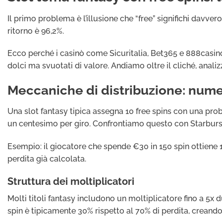
Il primo problema è l’illusione che “free” significhi davver
ritorno è 96,2%.
Ecco perché i casinò come Sicuritalia, Bet365 e 888casino
dolci ma svuotati di valore. Andiamo oltre il cliché, analiz
Meccaniche di distribuzione: nume
Una slot fantasy tipica assegna 10 free spins con una prob
un centesimo per giro. Confrontiamo questo con Starburst,
Esempio: il giocatore che spende €30 in 150 spin ottiene 15 
perdita già calcolata.
Struttura dei moltiplicatori
Molti titoli fantasy includono un moltiplicatore fino a 5x d
spin è tipicamente 30% rispetto al 70% di perdita, creand