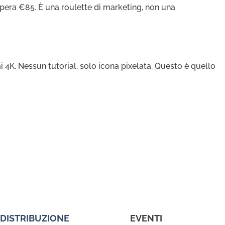
supera €85. È una roulette di marketing, non una
mi 4K. Nessun tutorial, solo icona pixelata. Questo è quello
DISTRIBUZIONE
EVENTI