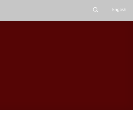
English