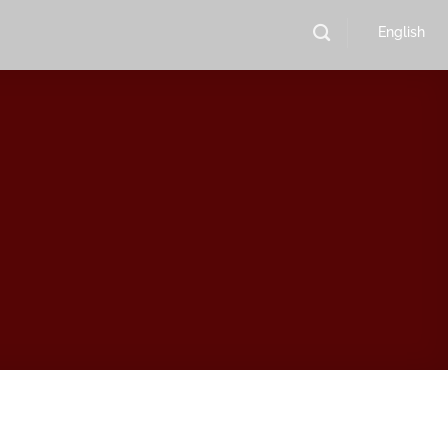
English