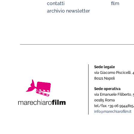
contatti
film
archivio newsletter
Sede legale
via Giacomo Piscicelli, 
80121 Napoli
Sede operativa
via Emanuele Filiberto, 
00185 Roma
tel./fax. +39 06 9944815
info@marechiarofilm.it