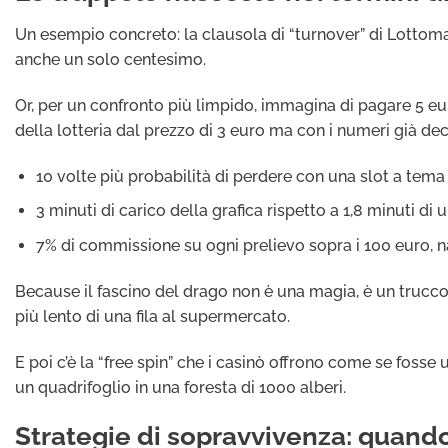
Un esempio concreto: la clausola di “turnover” di Lottomat
anche un solo centesimo.
Or, per un confronto più limpido, immagina di pagare 5 eu
della lotteria dal prezzo di 3 euro ma con i numeri già deci
10 volte più probabilità di perdere con una slot a tema 
3 minuti di carico della grafica rispetto a 1,8 minuti di 
7% di commissione su ogni prelievo sopra i 100 euro, n
Because il fascino del drago non è una magia, è un trucco
più lento di una fila al supermercato.
E poi c’è la “free spin” che i casinò offrono come se fosse 
un quadrifoglio in una foresta di 1000 alberi.
Strategie di sopravvivenza: quando