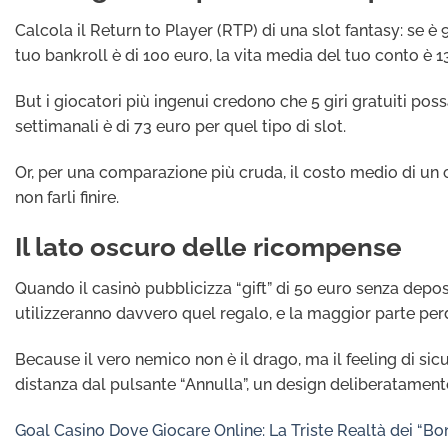
Calcola il Return to Player (RTP) di una slot fantasy: se è 
tuo bankroll è di 100 euro, la vita media del tuo conto è 13 
But i giocatori più ingenui credono che 5 giri gratuiti poss
settimanali è di 73 euro per quel tipo di slot.
Or, per una comparazione più cruda, il costo medio di un 
non farli finire.
Il lato oscuro delle ricompense
Quando il casinò pubblicizza “gift” di 50 euro senza depos
utilizzeranno davvero quel regalo, e la maggior parte perd
Because il vero nemico non è il drago, ma il feeling di sicu
distanza dal pulsante “Annulla”, un design deliberatament
Goal Casino Dove Giocare Online: La Triste Realtà dei “