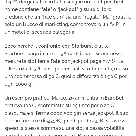
Il 42% dei giocatori in Italia sceglie una slot perché il
nome contiene “fate” o “jackpot”. 3 su 10 di loro
credono che un “free spin” sia uno “regalo”. Ma “gratis” è
solo un trucco di marketing, come trovare un “VIP” in
un motel di seconda categoria.
Ecco perché il confronto con Starburst è utile:
Starburst paga in media 96,1% dei punti scommessi,
mentre la slot tema Fate con jackpot paga 92,3%. La
differenza di 3,8 punti percentuali sembra nulla, ma su
una scommessa di 50 €, quella differenza è 1,90 € per
ogni 1000 giri.
Un esempio pratico: Marco, 29 anni, entra in EuroBet,
preleva 100 €, scommette su 25 linee per 0,20 €
ciascuna, e si ferma dopo 500 giri senza jackpot. Il suo
ritorno medio è di 95,5 €, quindi perde 4,5 €. Se avesse
speso la stessa somma su una slot a bassa volatilità,
avrebbe potuto guadagnare 2,2 € invece di perdere.