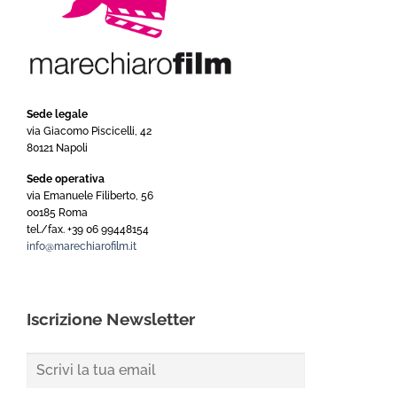
Sede legale
via Giacomo Piscicelli, 42
80121 Napoli
Sede operativa
via Emanuele Filiberto, 56
00185 Roma
tel./fax. +39 06 99448154
info@marechiarofilm.it
Iscrizione Newsletter