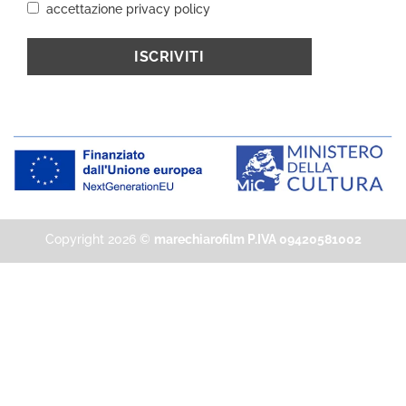
accettazione privacy policy
Copyright 2026 ©
marechiarofilm P.IVA 09420581002