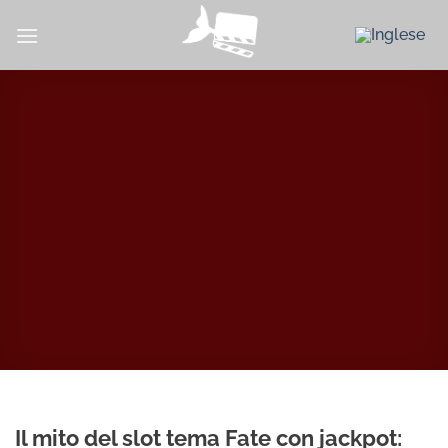
Salta
ai
contenuti
Il mito del slot tema Fate con jackpot: