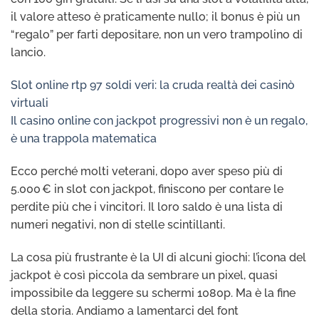
il valore atteso è praticamente nullo; il bonus è più un
“regalo” per farti depositare, non un vero trampolino di
lancio.
Slot online rtp 97 soldi veri: la cruda realtà dei casinò
virtuali
Il casino online con jackpot progressivi non è un regalo,
è una trappola matematica
Ecco perché molti veterani, dopo aver speso più di
5.000 € in slot con jackpot, finiscono per contare le
perdite più che i vincitori. Il loro saldo è una lista di
numeri negativi, non di stelle scintillanti.
La cosa più frustrante è la UI di alcuni giochi: l’icona del
jackpot è così piccola da sembrare un pixel, quasi
impossibile da leggere su schermi 1080p. Ma è la fine
della storia. Andiamo a lamentarci del font