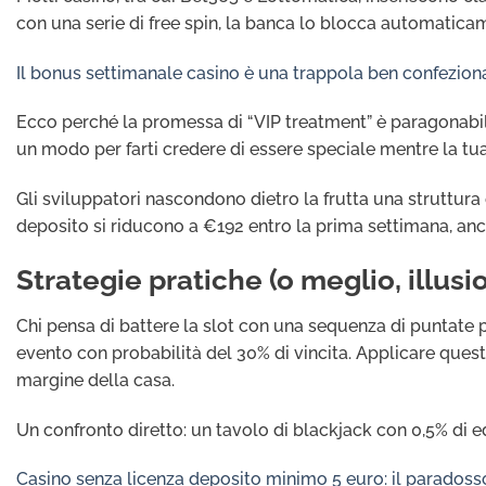
con una serie di free spin, la banca lo blocca automatica
Il bonus settimanale casino è una trappola ben confezion
Ecco perché la promessa di “VIP treatment” è paragonabile 
un modo per farti credere di essere speciale mentre la tua
Gli sviluppatori nascondono dietro la frutta una struttu
deposito si riducono a €192 entro la prima settimana, anc
Strategie pratiche (o meglio, illusio
Chi pensa di battere la slot con una sequenza di puntate 
evento con probabilità del 30% di vincita. Applicare ques
margine della casa.
Un confronto diretto: un tavolo di blackjack con 0,5% di
Casino senza licenza deposito minimo 5 euro: il parados