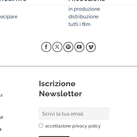
in produzione
ecipare
distribuzione
tutti i film
Iscrizione
Newsletter
42
56
accettazione privacy policy
4