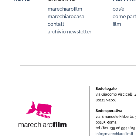
marechiarofilm
cos'è
marechiarocasa
come part
contatti
film
archivio newsletter
Sede legale
via Giacomo Piscicelli, 
80121 Napoli
Sede operativa
via Emanuele Filiberto, 
00185 Roma
tel./fax. +39 06 9944815
info@marechiarofilm.it