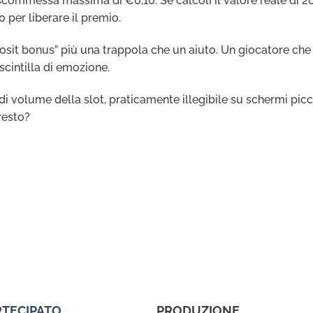
commessa massima di €0,10. Se calcoli il valore reale di 20 
 per liberare il premio.
sit bonus” più una trappola che un aiuto. Un giocatore che
scintilla di emozione.
 di volume della slot, praticamente illegibile su schermi pic
resto?
RTECIPATO
PRODUZIONE