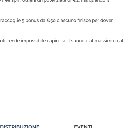
free spin, ottieni un potenziale di €2, ma quando il
 raccoglie 5 bonus da €50 ciascuno finisce per dover
coli, rende impossibile capire se il suono è al massimo o al
DISTRIBUZIONE
EVENTI