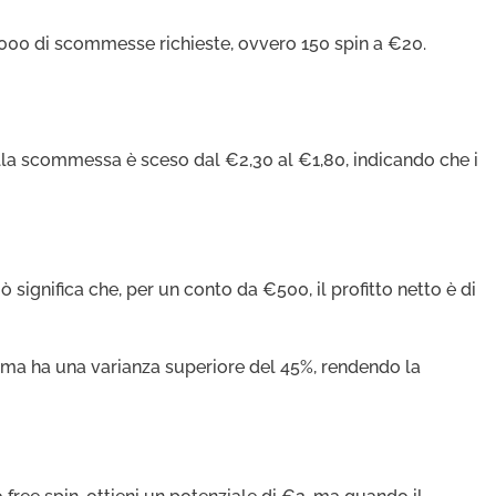
3.000 di scommesse richieste, ovvero 150 spin a €20.
ella scommessa è sceso dal €2,30 al €1,80, indicando che i
significa che, per un conto da €500, il profitto netto è di
prima ha una varianza superiore del 45%, rendendo la