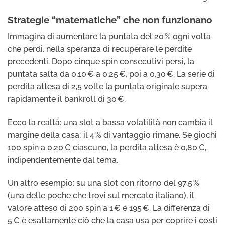
Strategie “matematiche” che non funzionano
Immagina di aumentare la puntata del 20 % ogni volta
che perdi, nella speranza di recuperare le perdite
precedenti. Dopo cinque spin consecutivi persi, la
puntata salta da 0,10 € a 0,25 €, poi a 0,30 €. La serie di
perdita attesa di 2,5 volte la puntata originale supera
rapidamente il bankroll di 30 €.
Ecco la realtà: una slot a bassa volatilità non cambia il
margine della casa; il 4 % di vantaggio rimane. Se giochi
100 spin a 0,20 € ciascuno, la perdita attesa è 0,80 €,
indipendentemente dal tema.
Un altro esempio: su una slot con ritorno del 97,5 %
(una delle poche che trovi sul mercato italiano), il
valore atteso di 200 spin a 1 € è 195 €. La differenza di
5 € è esattamente ciò che la casa usa per coprire i costi