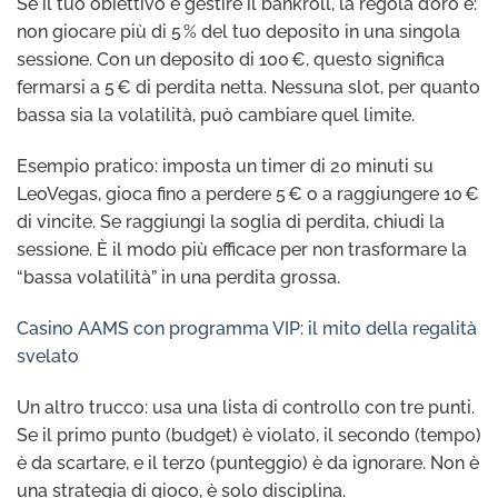
Se il tuo obiettivo è gestire il bankroll, la regola d’oro è:
non giocare più di 5 % del tuo deposito in una singola
sessione. Con un deposito di 100 €, questo significa
fermarsi a 5 € di perdita netta. Nessuna slot, per quanto
bassa sia la volatilità, può cambiare quel limite.
Esempio pratico: imposta un timer di 20 minuti su
LeoVegas, gioca fino a perdere 5 € o a raggiungere 10 €
di vincite. Se raggiungi la soglia di perdita, chiudi la
sessione. È il modo più efficace per non trasformare la
“bassa volatilità” in una perdita grossa.
Casino AAMS con programma VIP: il mito della regalità
svelato
Un altro trucco: usa una lista di controllo con tre punti.
Se il primo punto (budget) è violato, il secondo (tempo)
è da scartare, e il terzo (punteggio) è da ignorare. Non è
una strategia di gioco, è solo disciplina.