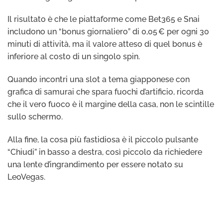
Il risultato è che le piattaforme come Bet365 e Snai
includono un “bonus giornaliero” di 0,05 € per ogni 30
minuti di attività, ma il valore atteso di quel bonus è
inferiore al costo di un singolo spin.
Quando incontri una slot a tema giapponese con
grafica di samurai che spara fuochi d’artificio, ricorda
che il vero fuoco è il margine della casa, non le scintille
sullo schermo.
Alla fine, la cosa più fastidiosa è il piccolo pulsante
“Chiudi” in basso a destra, così piccolo da richiedere
una lente d’ingrandimento per essere notato su
LeoVegas.