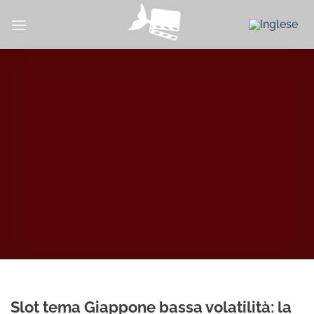
Salta
ai
contenuti
Slot tema Giappone bassa volatilità: la