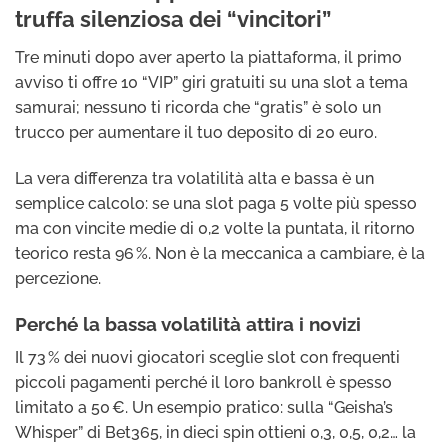
truffa silenziosa dei “vincitori”
Tre minuti dopo aver aperto la piattaforma, il primo
avviso ti offre 10 “VIP” giri gratuiti su una slot a tema
samurai; nessuno ti ricorda che “gratis” è solo un
trucco per aumentare il tuo deposito di 20 euro.
La vera differenza tra volatilità alta e bassa è un
semplice calcolo: se una slot paga 5 volte più spesso
ma con vincite medie di 0,2 volte la puntata, il ritorno
teorico resta 96 %. Non è la meccanica a cambiare, è la
percezione.
Perché la bassa volatilità attira i novizi
Il 73 % dei nuovi giocatori sceglie slot con frequenti
piccoli pagamenti perché il loro bankroll è spesso
limitato a 50 €. Un esempio pratico: sulla “Geisha’s
Whisper” di Bet365, in dieci spin ottieni 0,3, 0,5, 0,2… la