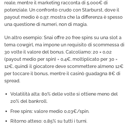
reale, mentre il marketing racconta di 5.000€ di
potenziale. Un confronto crudo con Starburst, dove il
payout medio è 0,97, mostra che la differenza è spesso
una questione di numeri, non di magia.
Un altro esempio: Snai offre 20 free spins su una slot a
tema cowgirl, ma impone un requisito di scommessa di
30 volte il valore del bonus. Calcoliamo: 20 × 0,02
(payout medio per spin) = 0,4€, moltiplicato per 30 =
12€, quindi il giocatore deve scommettere almeno 12€
per toccare il bonus, mentre il casinò guadagna 8€ di
spread.
Volatilità alta: 80% delle volte si ottiene meno del
20% del bankroll.
Free spins: valore medio 0,03€/spin.
Ritorno atteso: 0,85% su tutti i turni.