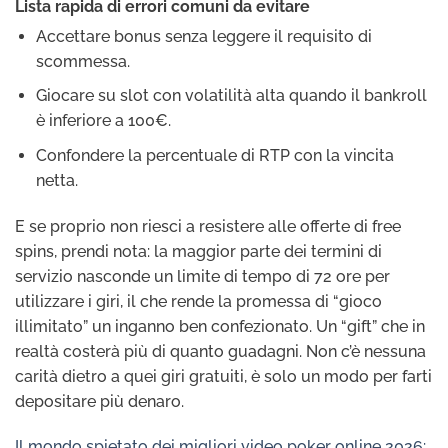
Lista rapida di errori comuni da evitare
Accettare bonus senza leggere il requisito di
scommessa.
Giocare su slot con volatilità alta quando il bankroll
è inferiore a 100€.
Confondere la percentuale di RTP con la vincita
netta.
E se proprio non riesci a resistere alle offerte di free
spins, prendi nota: la maggior parte dei termini di
servizio nasconde un limite di tempo di 72 ore per
utilizzare i giri, il che rende la promessa di “gioco
illimitato” un inganno ben confezionato. Un “gift” che in
realtà costerà più di quanto guadagni. Non c’è nessuna
carità dietro a quei giri gratuiti, è solo un modo per farti
depositare più denaro.
Il mondo spietato dei migliori video poker online 2026: