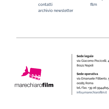
contatti
film
archivio newsletter
Sede legale
via Giacomo Piscicelli, 
80121 Napoli
Sede operativa
via Emanuele Filiberto, 
00185 Roma
tel./fax. +39 06 9944815
info@marechiarofilm.it