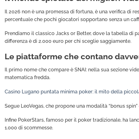
Il 2026 non è una promessa di fortuna, è una verifica di re
percentuale che pochi giocatori sopportano senza un caffè
Prendiamo il classico Jacks or Better, dove la tabella di 
differenza è di 2.000 euro per chi sceglie saggiamente.
Le piattaforme che contano davve
Il primo nome che compare è SNAI: nella sua sezione video 
matematica fredda.
Casino Lugano puntata minima poker: il mito della picco
Segue LeoVegas, che propone una modalità “bonus spin” che 
Infine PokerStars, famoso per il poker tradizionale, ha l
1.000 di scommesse.