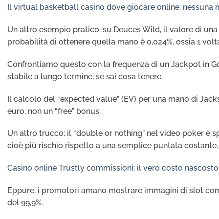
Il virtual basketball casino dove giocare online: nessuna 
Un altro esempio pratico: su Deuces Wild, il valore di una 
probabilità di ottenere quella mano è 0,024%, ossia 1 volt
Confrontiamo questo con la frequenza di un Jackpot in Gonz
stabile a lungo termine, se sai cosa tenere.
Il calcolo del “expected value” (EV) per una mano di Jacks o
euro, non un “free” bonus.
Un altro trucco: il “double or nothing” nel video poker è 
cioè più rischio rispetto a una semplice puntata costante.
Casino online Trustly commissioni: il vero costo nascos
Eppure, i promotori amano mostrare immagini di slot come 
del 99,9%.