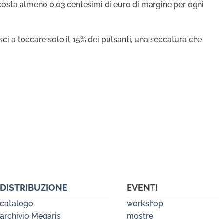
” costa almeno 0,03 centesimi di euro di margine per ogni
sci a toccare solo il 15% dei pulsanti, una seccatura che
DISTRIBUZIONE
EVENTI
catalogo
workshop
archivio Megaris
mostre