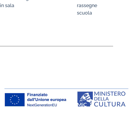
in sala
rassegne
scuola