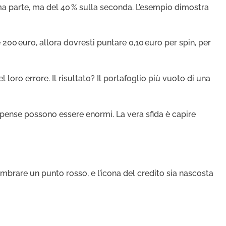
ima parte, ma del 40 % sulla seconda. L’esempio dimostra
è 200 euro, allora dovresti puntare 0,10 euro per spin, per
l loro errore. Il risultato? Il portafoglio più vuoto di una
ompense possono essere enormi. La vera sfida è capire
sembrare un punto rosso, e l’icona del credito sia nascosta