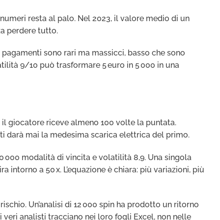
umeri resta al palo. Nel 2023, il valore medio di un
za perdere tutto.
e i pagamenti sono rari ma massicci, basso che sono
tilità 9/10 può trasformare 5 euro in 5 000 in una
lte il giocatore riceve almeno 100 volte la puntata.
 ti darà mai la medesima scarica elettrica del primo.
00 modalità di vincita e volatilità 8,9. Una singola
ra intorno a 50 x. L’equazione è chiara: più variazioni, più
 rischio. Un’analisi di 12 000 spin ha prodotto un ritorno
eri analisti tracciano nei loro fogli Excel, non nelle