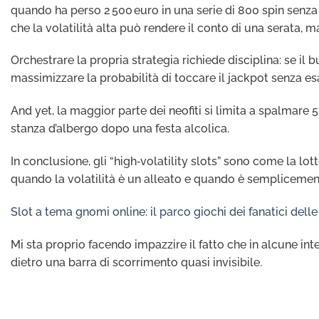
quando ha perso 2 500 euro in una serie di 800 spin senza 
che la volatilità alta può rendere il conto di una serata,
Orchestrare la propria strategia richiede disciplina: se il 
massimizzare la probabilità di toccare il jackpot senza esau
And yet, la maggior parte dei neofiti si limita a spalmare 5 
stanza d’albergo dopo una festa alcolica.
In conclusione, gli “high‑volatility slots” sono come la lo
quando la volatilità è un alleato e quando è semplicemen
Slot a tema gnomi online: il parco giochi dei fanatici delle
Mi sta proprio facendo impazzire il fatto che in alcune int
dietro una barra di scorrimento quasi invisibile.