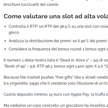
brochure luccicanti dei casinò.
Come valutare una slot ad alta vola
Controlla il RTP: un RTP del 96,5 % su una slot con volat
gioco.
Analizza la distribuzione dei premi: se il 90 % dei premi 
Considera la frequenza dei bonus round: 1 bonus ogni 1 2
Il numero 1 della nostra lista è “Dead or Alive 2” – 9,5 di 
“Book of 99” – 9,8, RTP 96,1, bonus ogni 1 400 spin. Il 4 è “
Because the market pushes “free gifts” like a street vendo
tra virgolette, sappi che ti vendono solo l’illusione di un tr
Casino deposito minimo 15 euro con Apple Pay: la truffa 
Ma vediamo un caso concreto: un giocatore ha investito 10