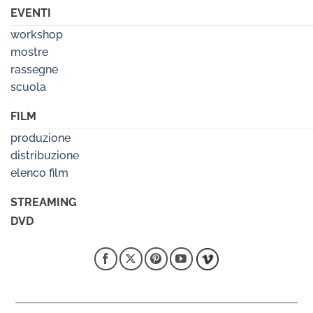
EVENTI
workshop
mostre
rassegne
scuola
FILM
produzione
distribuzione
elenco film
STREAMING
DVD