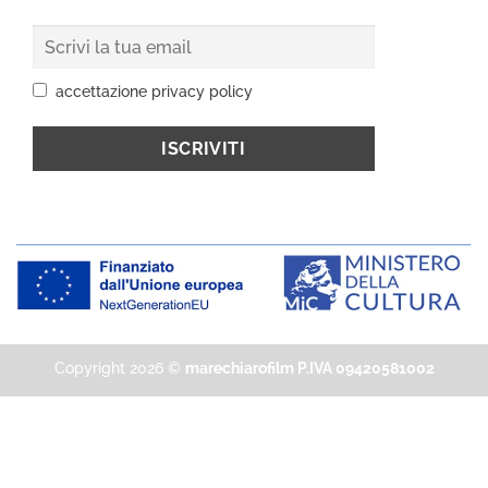
accettazione privacy policy
Copyright 2026 ©
marechiarofilm P.IVA 09420581002