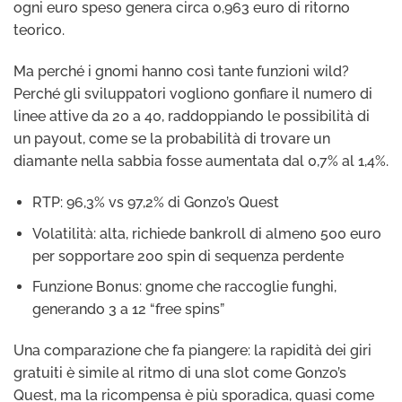
ogni euro speso genera circa 0,963 euro di ritorno
teorico.
Ma perché i gnomi hanno così tante funzioni wild?
Perché gli sviluppatori vogliono gonfiare il numero di
linee attive da 20 a 40, raddoppiando le possibilità di
un payout, come se la probabilità di trovare un
diamante nella sabbia fosse aumentata dal 0,7% al 1,4%.
RTP: 96,3% vs 97,2% di Gonzo’s Quest
Volatilità: alta, richiede bankroll di almeno 500 euro
per sopportare 200 spin di sequenza perdente
Funzione Bonus: gnome che raccoglie funghi,
generando 3 a 12 “free spins”
Una comparazione che fa piangere: la rapidità dei giri
gratuiti è simile al ritmo di una slot come Gonzo’s
Quest, ma la ricompensa è più sporadica, quasi come