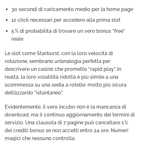
30 secondi di caricamento medio per la home page
12 click necessari per accedere alla prima slot
5 % di probabilità di trovare un vero bonus “free”
reale
Le slot come Starburst, con la loro velocità di
rotazione, sembrano un’analogia perfetta per
descrivere un casinò che promette “rapid play”. In
realtà, la loro volatilità ridotta è più simile a una
scommessa su una sedia a rotelle: molto più sicura
dell’azzardo “istantaneo”.
Evidentemente, il vero incubo non è la mancanza di
download, ma il continuo aggiornamento dei termini di
servizio. Una clausola di 7 pagine può cancellare 1 %
dei crediti bonus se non accetti entro 24 ore. Numeri
magici che nessuno controlla.