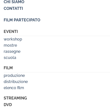
CHI SIAMO
CONTATTI
FILM PARTECIPATO
EVENTI
workshop
mostre
rassegne
scuola
FILM
produzione
distribuzione
elenco film
STREAMING
DVD