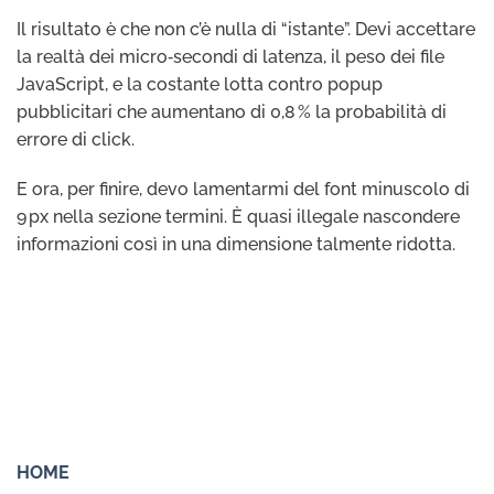
Il risultato è che non c’è nulla di “istante”. Devi accettare
la realtà dei micro‑secondi di latenza, il peso dei file
JavaScript, e la costante lotta contro popup
pubblicitari che aumentano di 0,8 % la probabilità di
errore di click.
E ora, per finire, devo lamentarmi del font minuscolo di
9 px nella sezione termini. È quasi illegale nascondere
informazioni così in una dimensione talmente ridotta.
HOME