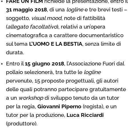
FARE UN FILM
richiede la presentazione, entro il
31 maggio 2018
, di una
logline
e tre brevi testi –
soggetto
, visual mood
, note di fattibilità
(
allegato facoltativo
), relativi a un’opera
cinematografica a carattere documentaristico
sul tema
L’UOMO E LA BESTIA
, senza limite di
durata.
Entro il
15 giugno 2018
, l’Associazione Fuori dal
pollaio selezionerà, tra tutte le
logline
pervenute, 15 proposte progettuali, gli autori
delle quali potranno partecipare gratuitamente
a un
workshop
di sviluppo tenuto da un tutor
per la regia,
Giovanni Piperno
(regista), e un
tutor per la produzione,
Luca Ricciardi
(produttore).