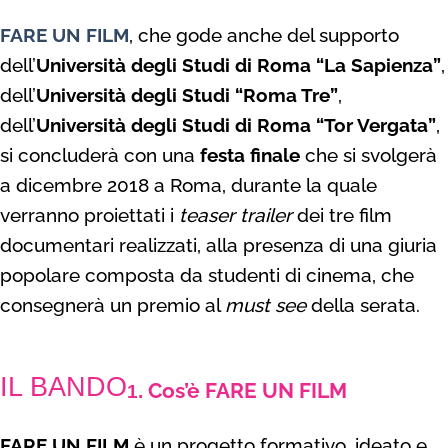
FARE UN FILM
, che gode anche del supporto
dell’
Università degli Studi di Roma “La Sapienza”
,
dell’
Università degli Studi “Roma Tre”
,
dell’
Università degli Studi di Roma “Tor Vergata”
,
si concluderà con una
festa finale
che si svolgerà
a dicembre 2018 a Roma, durante la quale
verranno proiettati i
teaser trailer
dei tre film
documentari realizzati, alla presenza di una giuria
popolare composta da studenti di cinema, che
consegnerà un premio al
must see
della serata.
BANDO
IL BANDO
Cos’è FARE UN FILM
1.
FARE UN FILM
è un progetto formativo, ideato e