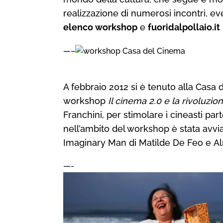
realizzazione di numerosi incontri, ev
elenco workshop
e
fuoridalpollaio.it
—–
A
febbraio 2012
si è tenuto alla Casa 
workshop
Il cinema 2.0 e la rivoluzi
Franchini, per stimolare i cineasti pa
nell’ambito del workshop è stata avvi
Imaginary Man
di Matilde De Feo e
A
—-