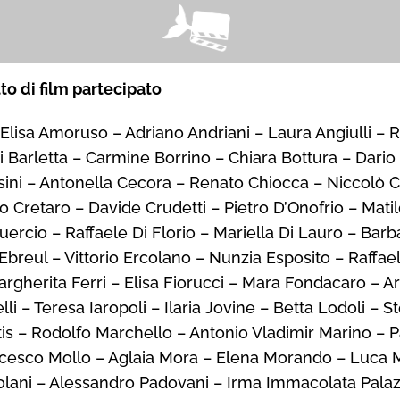
to di film partecipato
Elisa Amoruso – Adriano Andriani – Laura Angiulli – R
i Barletta – Carmine Borrino – Chiara Bottura – Dar
asini – Antonella Cecora – Renato Chiocca – Niccolò
o Cretaro – Davide Crudetti – Pietro D’Onofrio – Mati
ercio – Raffaele Di Florio – Mariella Di Lauro – Barba
a Ebreul – Vittorio Ercolano – Nunzia Esposito – Raffa
argherita Ferri – Elisa Fiorucci – Mara Fondacaro – A
li – Teresa Iaropoli – Ilaria Jovine – Betta Lodoli –
tis – Rodolfo Marchello – Antonio Vladimir Marino –
ncesco Mollo – Aglaia Mora – Elena Morando – Luca
Ortolani – Alessandro Padovani – Irma Immacolata Pa