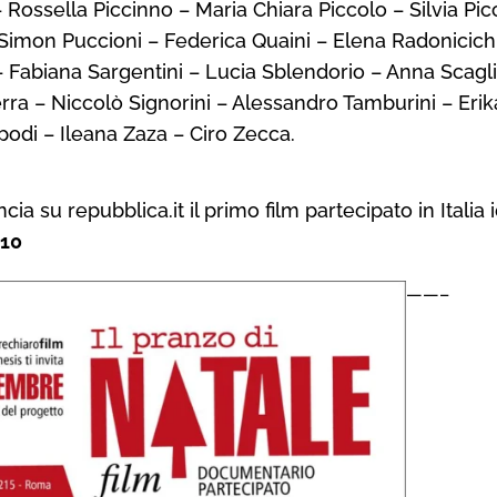
 – Rossella Piccinno – Maria Chiara Piccolo – Silvia Pi
Simon Puccioni – Federica Quaini – Elena Radonicich –
 – Fabiana Sargentini – Lucia Sblendorio – Anna Scag
erra – Niccolò Signorini – Alessandro Tamburini – Eri
podi – Ileana Zaza – Ciro Zecca.
cia su repubblica.it il primo film partecipato in Italia
010
——–