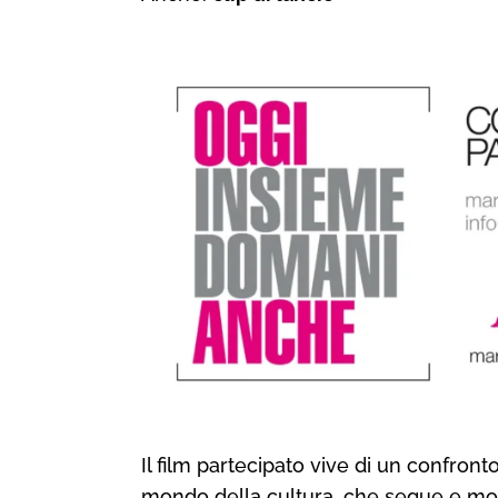
Il film partecipato vive di un confron
mondo della cultura, che segue e monit