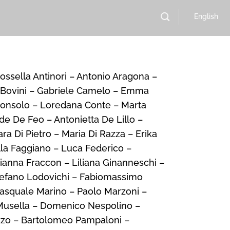
English
ossella Antinori – Antonio Aragona –
io Bovini – Gabriele Camelo – Emma
 Consolo – Loredana Conte – Marta
lde De Feo – Antonietta De Lillo –
ra Di Pietro – Maria Di Razza – Erika
ella Faggiano – Luca Federico –
rianna Fraccon – Liliana Ginanneschi –
 Stefano Lodovichi – Fabiomassimo
 Pasquale Marino – Paolo Marzoni –
 Musella – Domenico Nespolino –
lazzo – Bartolomeo Pampaloni –