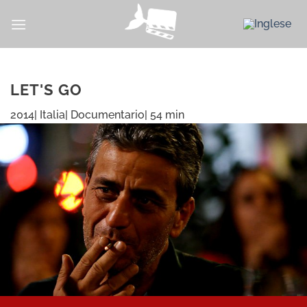
Salta
ai
contenuti
LET'S GO
2014| Italia| Documentario| 54 min