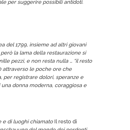
le per suggerire possibili antidoti.
 del 1799, insieme ad altri giovani
to però la lama della restaurazione si
lle pezzi, e non resta nulla … “il resto
700 attraverso le poche ore che
 per registrare dolori, speranze e
to di una donna moderna, coraggiosa e
ie e di luoghi chiamato
Il resto di
tanschauung del mondo dei perdenti.