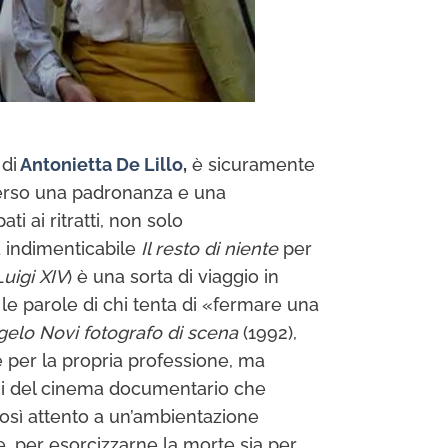
 di
Antonietta De Lillo
,
è sicuramente
raverso una padronanza e una
ti ai ritratti, non solo
ta indimenticabile
Il resto di niente
per
Luigi XIV
) è una sorta di viaggio in
e parole di chi tenta di «fermare una
elo Novi fotografo di scena
(1992),
per la propria professione, ma
oni del cinema documentario che
così attento a un’ambientazione
, per esorcizzarne la morte sia per