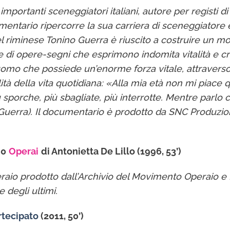
 importanti sceneggiatori italiani, autore per registi 
cumentario ripercorre la sua carriera di sceneggiatore 
el riminese Tonino Guerra è riuscito a costruire un 
e di opere-segni che esprimono indomita vitalità e cre
 uomo che possiede un’enorme forza vitale, attraverso 
lità della vita quotidiana: «Alla mia età non mi piace
iù sporche, più sbagliate, più interrotte. Mentre parl
 Guerra). Il documentario è prodotto da SNC Produzio
00
Operai
di Antonietta De Lillo (1996, 53’)
aio prodotto dall’Archivio del Movimento Operaio e D
 degli ultimi.
artecipato
(2011, 50’)