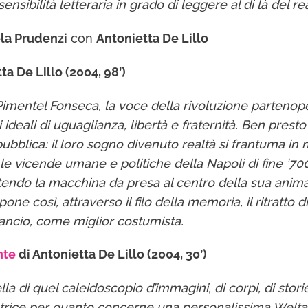
sibilità letteraria in grado di leggere al di là del rea
la Prudenzi
con
Antonietta De Lillo
ta De Lillo (2004, 98’)
entel Fonseca, la voce della rivoluzione partenopea
li ideali di uguaglianza, libertà e fraternità. Ben pres
ubblica: il loro sogno divenuto realtà si frantuma in mi
re le vicende umane e politiche della Napoli di fine ’
ndo la macchina da presa al centro della sua anima,
pone così, attraverso il filo della memoria, il ritrat
iancio, come miglior costumista.
nte
di Antonietta De Lillo (2004, 30’)
lla di quel caleidoscopio d’immagini, di corpi, di stor
l’autrice per quanto concerne una personalissima Wel