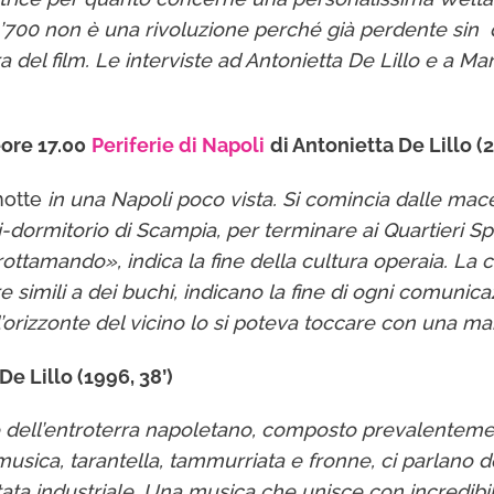
’700 non è una rivoluzione perché già perdente sin dall
ra del film. Le interviste ad Antonietta De Lillo e a M
e
ore 17.00
Periferie di Napoli
di Antonietta De Lillo (2
 notte
in una Napoli poco vista. Si comincia dalle macer
i-dormitorio di Scampia, per terminare ai Quartieri Sp
ttamando», indica la fine della cultura operaia. La cos
e simili a dei buchi, indicano la fine di ogni comunic
 l’orizzonte del vicino lo si poteva toccare con una ma
ietta De Lillo (1996, 38’)
 dell’entroterra napoletano, composto prevalentement
musica, tarantella, tammurriata e fronne, ci parlano 
tata industriale. Una musica che unisce con incredibile