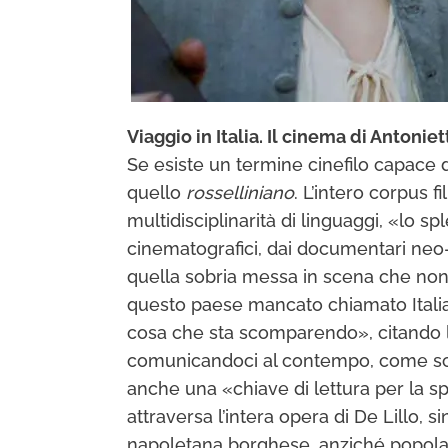
Viaggio in Italia. Il cinema di Antoniet
Se esiste un termine cinefilo capace 
quello
rosselliniano
. L’intero corpus 
multidisciplinarità di linguaggi, «lo sp
cinematografici, dai documentari neo-n
quella sobria messa in scena che no
questo paese mancato chiamato Italia.
cosa che sta scomparendo», citando le
comunicandoci al contempo, come scri
anche una «chiave di lettura per la s
attraversa l’intera opera di De Lillo, s
napoletana borghese, anziché popolare