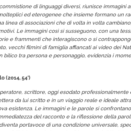
commistione di linguaggi diversi, riunisce immagini am
i molteplici ed eterogenee che insieme formano un rac
nea di associazioni che di volta in volta cambiano, 
emotivi. Le immagini così si susseguono, con una tessit
i storie e frammenti che interagiscono o si contrappo
, vecchi filmini di famiglia affiancati ai video dei Nata
in bilico tra persona e personaggio, evidenzia i mome
o (2014, 54’)
 operatore, scrittore, oggi esodato professionalmente
ttera da lui scritto e in un viaggio reale e ideale attra
uova esistenza. Le immagini e le parole si confrontan
 l’immediatezza del racconto e la riflessione della paro
iventa portavoce di una condizione universale, specc