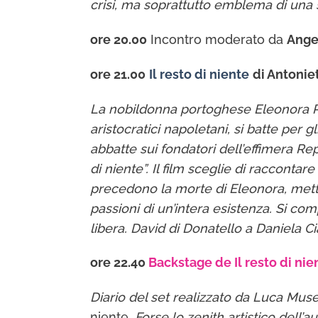
crisi, ma soprattutto emblema di una sen
ore 20.00
Incontro moderato da
Ange
ore 21.00
Il resto di niente
di Antoniet
La nobildonna portoghese Eleonora Pim
aristocratici napoletani, si batte per g
abbatte sui fondatori dell’effimera Rep
di niente”. Il film sceglie di racconta
precedono la morte di Eleonora, mette
passioni di un’intera esistenza. Si com
libera. David di Donatello a Daniela C
ore 22.40
Backstage de Il resto di nie
Diario del set realizzato da Luca Muse
niente.
Forse lo zenith artistico del