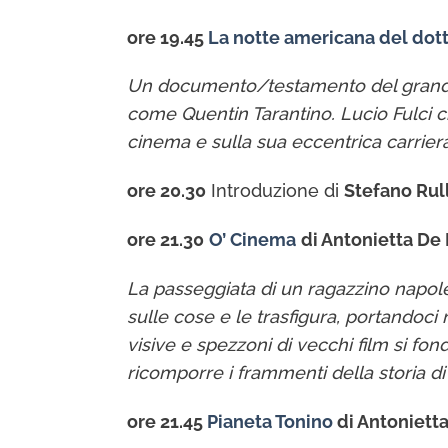
ore 19.45
La notte americana del dott
Un documento/testamento del grande L
come Quentin Tarantino. Lucio Fulci ci 
cinema e sulla sua eccentrica carriera
ore 20.30
Introduzione di
Stefano Rull
ore 21.30
O’ Cinema
di Antonietta De L
La passeggiata di un ragazzino napolet
sulle cose e le trasfigura, portandoc
visive e spezzoni di vecchi film si fon
ricomporre i frammenti della storia di
ore 21.45
Pianeta Tonino
di Antonietta 