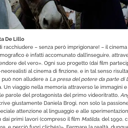
ta De Lillo
di racchiudere – senza però imprigionare! – il cinema
filmografico è infatti accomunato dall’inseguire, att
lendore del vero». Ogni suo progetto (dai film partecipa
eorealisti al cinema di finzione, e in tal senso risul
n può non alludere a
La presa del potere da parte di 
 Un viaggio nella memoria attraverso le immagini e l
 parole del protagonista del primo videoritratto,
Ang
ve giustamente Daniela Brogi, non solo la passione 
peciale attenzione al linguaggio e alle sperimentazi
in dai primi lavori (compreso il film
Matilda
, del 1990, 
, e perciò fuori clichés)». Fermare la realtà, dunque