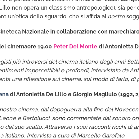
 Lillo non opera un classismo antropologico), sia per
e un’etica dello sguardo, che si affida al
nostro
sogg
 Cineteca Nazionale in collaborazione con marechiar
del cinema
ore 19.00
Peter Del Monte
di Antonietta De
gisti più introversi del cinema italiano degli anni Sett
sentimenti impercettibili e profondi, intervistato da A
enta una riflessione sul cinema, sul modo di farlo, di p
cena
di Antonietta De Lillo e Giorgio Magliulo (1992, 2
 nostro cinema, dal dopoguerra alla fine del Novecent
ni, Leone e Bertolucci, sono commentate dal sonoro ori
so del suo scatto. Attraverso i suoi racconti ricchi 
 italiano. Intervista a cura di Marcello Garofalo.