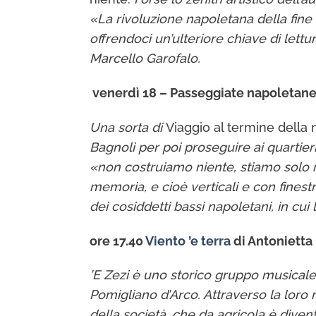
«La rivoluzione napoletana della fine 
offrendoci un’ulteriore chiave di lettu
Marcello Garofalo.
venerdì 18 – Passeggiate napoletan
Una sorta di
Viaggio al termine della
Bagnoli per poi proseguire ai quartier
«non costruiamo niente, stiamo solo ro
memoria, e cioè verticali e con finestr
dei cosiddetti bassi napoletani, in cui
ore 17.40
Viento ’e terra
di Anton
’E Zezi è uno storico gruppo musicale
Pomigliano d’Arco. Attraverso la loro 
della società, che da agricola è diven