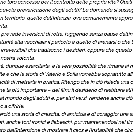
 loro concesse per il controllo delle proprie vite? Quali 
apevole prevaricazione degli adulti? Le domande si suss
un territorio, quello dell’infanzia, ove comunemente appr
ità.
n prevede inversioni di rotta, fuggendo senza pause dall’in
urità alla vecchiaia: il pericolo è quello di arenarsi o che 
 irreversibili che tradiscono i desideri, oppure che quest
 nostra volontà.
, dunque esercitarla, è la vera possibilità che rimane ai n
ile e che la storia di Valerio e Sofia vorrebbe sopratutto a
cità di metterla in pratica. Ritengo che in ciò risieda una 
 la più importante – del film: il desiderio di restituire all’
al mondo degli adulti e, per altri versi, renderle anche ciò
a offrirle.
ciò una storia di crescita, di amicizia e di coraggio; una s
ti, anche toni ironici e fiabeschi, pur mantenendosi nei lim
 dall’intenzione di mostrare il caos e l’instabilità che circ