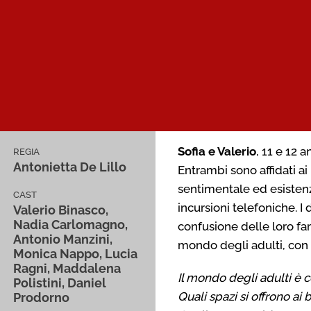
Sofia e Valerio
, 11 e 12 
REGIA
Antonietta De Lillo
Entrambi sono affidati ai
sentimentale ed esistenzi
CAST
incursioni telefoniche. I
Valerio Binasco,
Nadia Carlomagno,
confusione delle loro fam
Antonio Manzini,
mondo degli adulti, con d
Monica Nappo, Lucia
Ragni, Maddalena
Il mondo degli adulti è 
Polistini, Daniel
Quali spazi si offrono ai
Prodorno