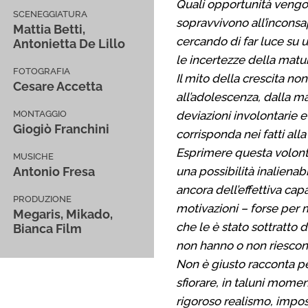
Quali opportunità vengono
SCENEGGIATURA
sopravvivono all’incons
Mattia Betti,
cercando di far luce su 
Antonietta De Lillo
le incertezze della matur
FOTOGRAFIA
Il mito della crescita no
Cesare Accetta
all’adolescenza, dalla mat
MONTAGGIO
deviazioni involontarie e
Giogiò Franchini
corrisponda nei fatti alla
Esprimere questa volontà
MUSICHE
Antonio Fresa
una possibilità inalienab
ancora dell’effettiva capa
PRODUZIONE
motivazioni – forse per me
Megaris, Mikado,
che le è stato sottratto d
Bianca Film
non hanno o non riescono 
Non è giusto racconta per
sfiorare, in taluni momen
rigoroso realismo, imposto