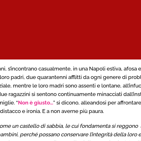
anni, s’incontrano casualmente, in una Napoli estiva, afosa
 loro padri, due quarantenni afflitti da ogni genere di pro
ale, mentre le loro madri sono assenti e lontane, all’infuor
 due ragazzini si sentono continuamente minacciati dall’inst
iglie. “
Non è giusto…
” si dicono, alleandosi per affrontare
istacco e ironia. E a non averne più paura.
come un castello di sabbia, le cui fondamenta si reggono
 bambini, perché possano conservare l’integrità della loro 