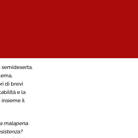
 e semideserta.
blema,
i di brevi
abilità e la
 insieme il
 a malapena.
esistenza?