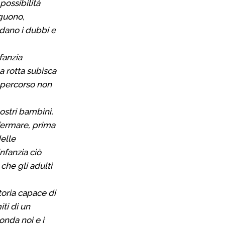
possibilità
eguono,
odano i dubbi e
fanzia
la rotta subisca
o percorso non
ostri bambini,
ffermare, prima
delle
infanzia ciò
 che gli adulti
toria capace di
iti di un
onda noi e i