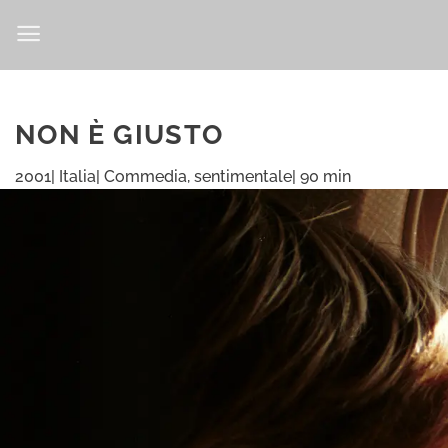
Salta
ai
contenuti
NON È GIUSTO
2001| Italia| Commedia, sentimentale| 90 min