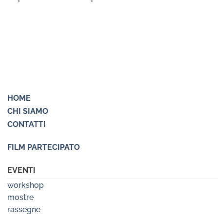
HOME
CHI SIAMO
CONTATTI
FILM PARTECIPATO
EVENTI
workshop
mostre
rassegne