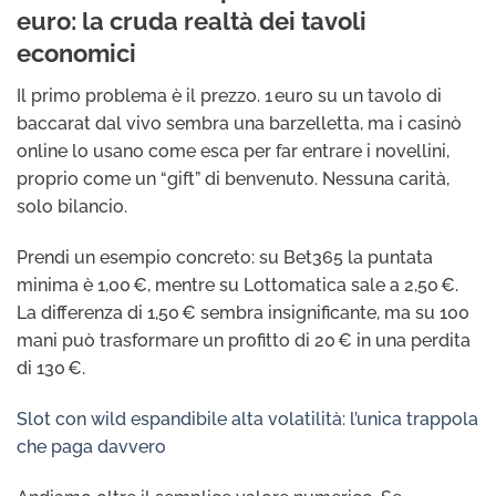
euro: la cruda realtà dei tavoli
economici
Il primo problema è il prezzo. 1 euro su un tavolo di
baccarat dal vivo sembra una barzelletta, ma i casinò
online lo usano come esca per far entrare i novellini,
proprio come un “gift” di benvenuto. Nessuna carità,
solo bilancio.
Prendi un esempio concreto: su Bet365 la puntata
minima è 1,00 €, mentre su Lottomatica sale a 2,50 €.
La differenza di 1,50 € sembra insignificante, ma su 100
mani può trasformare un profitto di 20 € in una perdita
di 130 €.
Slot con wild espandibile alta volatilità: l’unica trappola
che paga davvero