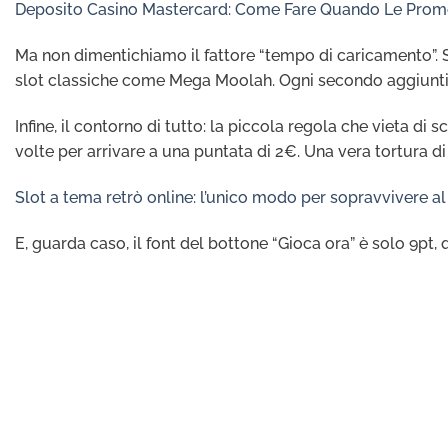
Deposito Casino Mastercard: Come Fare Quando Le Pro
Ma non dimentichiamo il fattore “tempo di caricamento”. 
slot classiche come Mega Moolah. Ogni secondo aggiuntivo
Infine, il contorno di tutto: la piccola regola che vieta d
volte per arrivare a una puntata di 2€. Una vera tortura di
Slot a tema retrò online: l’unico modo per sopravvivere a
E, guarda caso, il font del bottone “Gioca ora” è solo 9pt, 