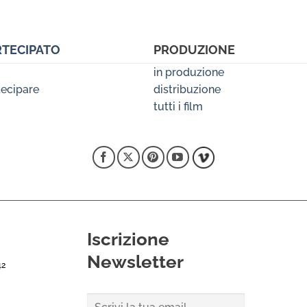
RTECIPATO
PRODUZIONE
in produzione
ecipare
distribuzione
tutti i film
Iscrizione
Newsletter
42