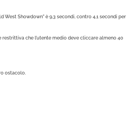
ild West Showdown” è 9,3 secondi, contro 4,1 secondi per
te restrittiva che l’utente medio deve cliccare almeno 40
ro ostacolo.