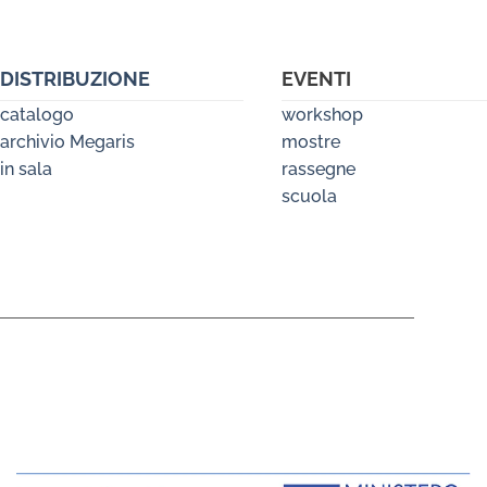
DISTRIBUZIONE
EVENTI
catalogo
workshop
archivio Megaris
mostre
in sala
rassegne
scuola