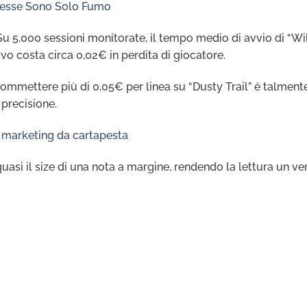
messe Sono Solo Fumo
Su 5,000 sessioni monitorate, il tempo medio di avvio di “W
 costa circa 0,02€ in perdita di giocatore.
i scommettere più di 0,05€ per linea su “Dusty Trail” è talmen
 precisione.
l marketing da cartapesta
quasi il size di una nota a margine, rendendo la lettura un ve