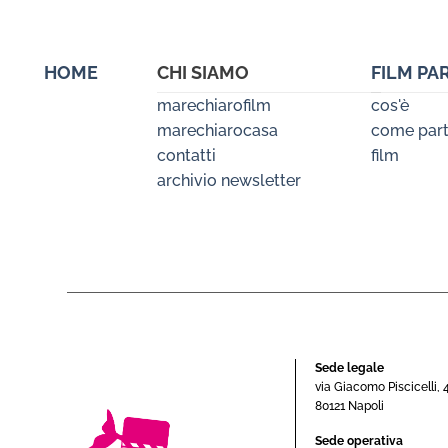
HOME
CHI SIAMO
FILM PA
marechiarofilm
cos'è
marechiarocasa
come part
contatti
film
archivio newsletter
Sede legale
via Giacomo Piscicelli, 
80121 Napoli
Sede operativa