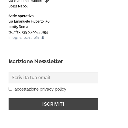
via Giacomo Piscicelli, 42
80121 Napoli
Sede operativa
via Emanuele Filiberto, 56
00185 Roma
tel./fax. +39 06 99448154
info@marechiarofilm.it
Iscrizione Newsletter
accettazione privacy policy