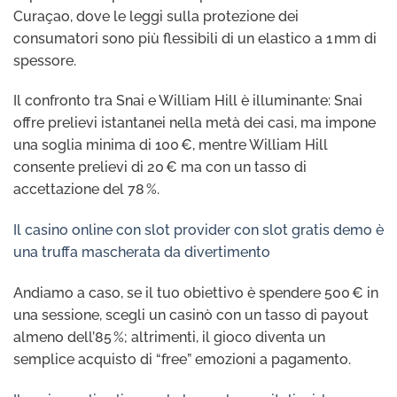
Curaçao, dove le leggi sulla protezione dei
consumatori sono più flessibili di un elastico a 1 mm di
spessore.
Il confronto tra Snai e William Hill è illuminante: Snai
offre prelievi istantanei nella metà dei casi, ma impone
una soglia minima di 100 €, mentre William Hill
consente prelievi di 20 € ma con un tasso di
accettazione del 78 %.
Il casino online con slot provider con slot gratis demo è
una truffa mascherata da divertimento
Andiamo a caso, se il tuo obiettivo è spendere 500 € in
una sessione, scegli un casinò con un tasso di payout
almeno dell’85 %; altrimenti, il gioco diventa un
semplice acquisto di “free” emozioni a pagamento.