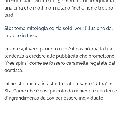
ritenuta sulle vincite del 5 % nei casi di “irregolarità”,
una cifra che molti non notano finché non è troppo
tardi.
Slot tema mitologia egizia soldi veri: l’illusione del
faraone in tasca
In sintesi, il vero pericolo non è il casinò, ma la tua
tendenza a credere alle pubblicità che promettono
“free spins” come se fossero caramelle regalate dal
dentista.
Infine, sto ancora infastidito dal pulsante “Ritira” in
StarGame che è così piccolo da richiedere una lente
d’ingrandimento da 10x per essere individuato.