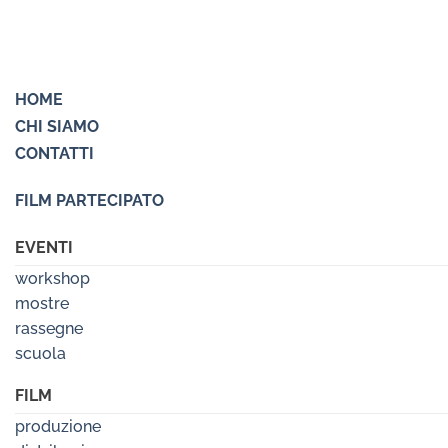
HOME
CHI SIAMO
CONTATTI
FILM PARTECIPATO
EVENTI
workshop
mostre
rassegne
scuola
FILM
produzione