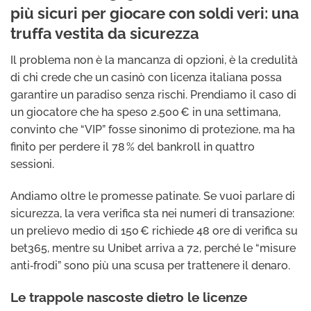
più sicuri per giocare con soldi veri: una
truffa vestita da sicurezza
Il problema non è la mancanza di opzioni, è la credulità
di chi crede che un casinò con licenza italiana possa
garantire un paradiso senza rischi. Prendiamo il caso di
un giocatore che ha speso 2.500 € in una settimana,
convinto che “VIP” fosse sinonimo di protezione, ma ha
finito per perdere il 78 % del bankroll in quattro
sessioni.
Andiamo oltre le promesse patinate. Se vuoi parlare di
sicurezza, la vera verifica sta nei numeri di transazione:
un prelievo medio di 150 € richiede 48 ore di verifica su
bet365, mentre su Unibet arriva a 72, perché le “misure
anti‑frodi” sono più una scusa per trattenere il denaro.
Le trappole nascoste dietro le licenze