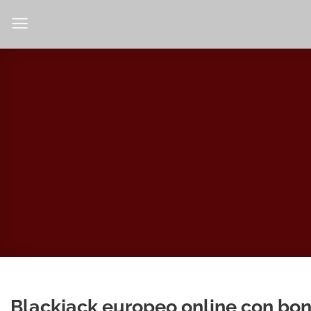
Salta
ai
contenuti
Blackjack europeo online con bonu