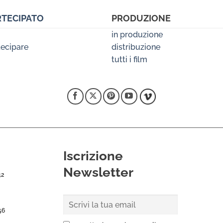
RTECIPATO
PRODUZIONE
in produzione
ecipare
distribuzione
tutti i film
Iscrizione
Newsletter
42
56