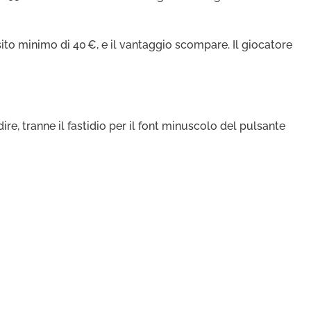
ito minimo di 40 €, e il vantaggio scompare. Il giocatore
ire, tranne il fastidio per il font minuscolo del pulsante