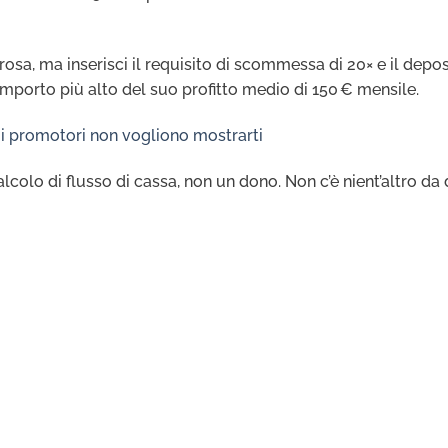
sa, ma inserisci il requisito di scommessa di 20× e il depos
mporto più alto del suo profitto medio di 150 € mensile.
 i promotori non vogliono mostrarti
colo di flusso di cassa, non un dono. Non c’è nient’altro da d