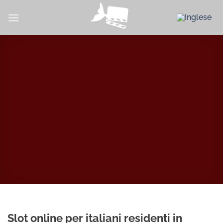
Salta
ai
contenuti
Slot online per italiani residenti in