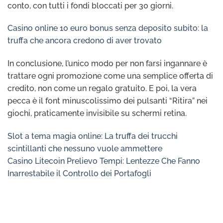
conto, con tutti i fondi bloccati per 30 giorni.
Casino online 10 euro bonus senza deposito subito: la
truffa che ancora credono di aver trovato
In conclusione, l’unico modo per non farsi ingannare è
trattare ogni promozione come una semplice offerta di
credito, non come un regalo gratuito. E poi, la vera
pecca è il font minuscolissimo dei pulsanti “Ritira” nei
giochi, praticamente invisibile su schermi retina.
Slot a tema magia online: La truffa dei trucchi
scintillanti che nessuno vuole ammettere
Casino Litecoin Prelievo Tempi: Lentezze Che Fanno
Inarrestabile il Controllo dei Portafogli