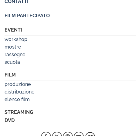
CONTATTI
FILM PARTECIPATO
EVENTI
workshop
mostre
rassegne
scuola
FILM
produzione
distribuzione
elenco film
STREAMING
DVD