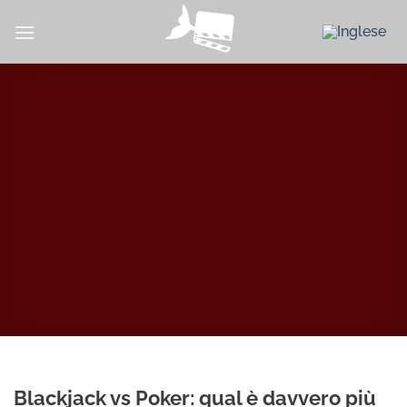
Salta
ai
contenuti
Blackjack vs Poker: qual è davvero più