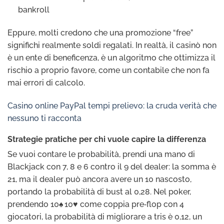
bankroll
Eppure, molti credono che una promozione “free”
significhi realmente soldi regalati. In realtà, il casinò non
è un ente di beneficenza, è un algoritmo che ottimizza il
rischio a proprio favore, come un contabile che non fa
mai errori di calcolo.
Casino online PayPal tempi prelievo: la cruda verità che
nessuno ti racconta
Strategie pratiche per chi vuole capire la differenza
Se vuoi contare le probabilità, prendi una mano di
Blackjack con 7, 8 e 6 contro il 9 del dealer: la somma è
21, ma il dealer può ancora avere un 10 nascosto,
portando la probabilità di bust al 0,28. Nel poker,
prendendo 10♠ 10♥ come coppia pre‑flop con 4
giocatori, la probabilità di migliorare a tris è 0,12, un