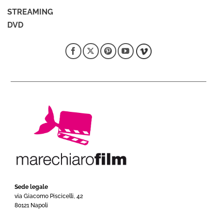
STREAMING
DVD
Sede legale
via Giacomo Piscicelli, 42
80121 Napoli