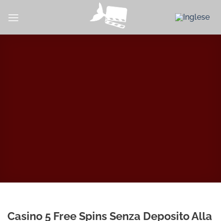
Salta
ai
contenuti
Casino 5 Free Spins Senza Deposito Alla