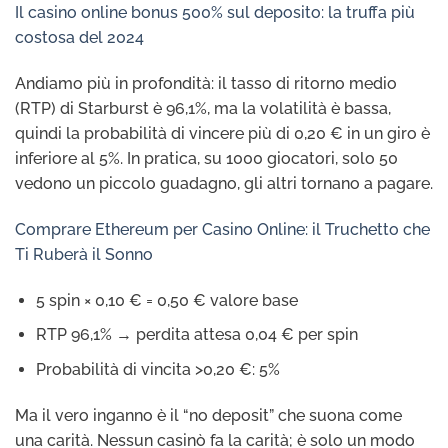
Il casino online bonus 500% sul deposito: la truffa più
costosa del 2024
Andiamo più in profondità: il tasso di ritorno medio
(RTP) di Starburst è 96,1%, ma la volatilità è bassa,
quindi la probabilità di vincere più di 0,20 € in un giro è
inferiore al 5%. In pratica, su 1000 giocatori, solo 50
vedono un piccolo guadagno, gli altri tornano a pagare.
Comprare Ethereum per Casino Online: il Truchetto che
Ti Ruberà il Sonno
5 spin × 0,10 € = 0,50 € valore base
RTP 96,1% → perdita attesa 0,04 € per spin
Probabilità di vincita >0,20 €: 5%
Ma il vero inganno è il “no deposit” che suona come
una carità. Nessun casinò fa la carità; è solo un modo