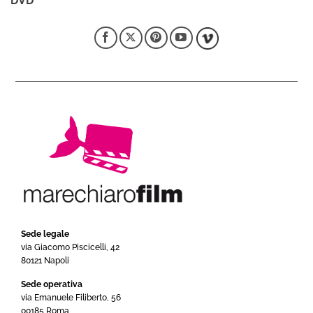
DVD
Sede legale
via Giacomo Piscicelli, 42
80121 Napoli
Sede operativa
via Emanuele Filiberto, 56
00185 Roma