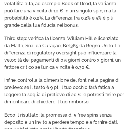
volatilità alta, ad esempio Book of Dead, la varianza
può fare una vincita di 10 € in un singolo spin, ma la
probabilità è 0,2%. La differenza tra 0,2% e 5% è più
grande della tua fiducia nei bonus.
Third step: verifica la licenza. William Hill è licenziato
da Malta, Snai da Curaçao, Bet365 da Regno Unito. La
differenza di regulatory oversight può influenzare la
velocità dei pagamenti di 0,5 giorni contro 3 giorni, un
fattore critico se l’unica vincita è 0,30 €.
Infine, controlla la dimensione del font nella pagina di
prelievo: se il testo è 9 pt, il tuo occhio farà fatica a
leggere la soglia di prelievo di 20 €, e potresti finire per
dimenticare di chiedere il tuo rimborso.
Ecco il risultato: la promessa di 5 free spins senza
deposito è un invito a perdere tempo e a fornire dati,