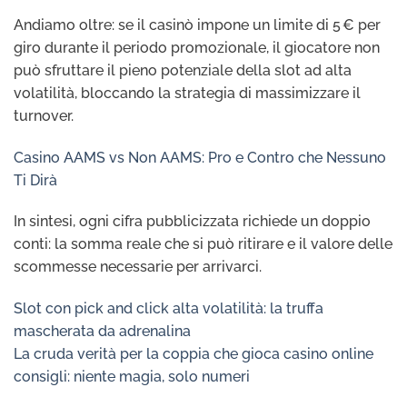
Andiamo oltre: se il casinò impone un limite di 5 € per
giro durante il periodo promozionale, il giocatore non
può sfruttare il pieno potenziale della slot ad alta
volatilità, bloccando la strategia di massimizzare il
turnover.
Casino AAMS vs Non AAMS: Pro e Contro che Nessuno
Ti Dirà
In sintesi, ogni cifra pubblicizzata richiede un doppio
conti: la somma reale che si può ritirare e il valore delle
scommesse necessarie per arrivarci.
Slot con pick and click alta volatilità: la truffa
mascherata da adrenalina
La cruda verità per la coppia che gioca casino online
consigli: niente magia, solo numeri