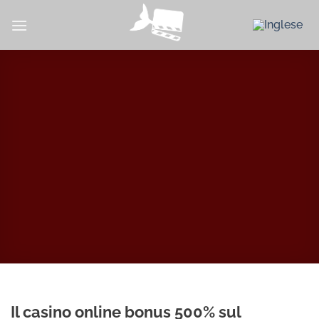
Salta
ai
contenuti
Il casino online bonus 500% sul