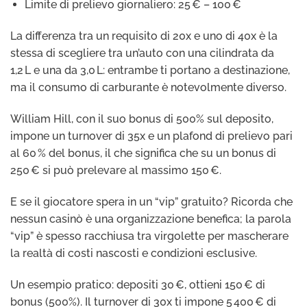
Limite di prelievo giornaliero: 25 € – 100 €
La differenza tra un requisito di 20x e uno di 40x è la
stessa di scegliere tra un’auto con una cilindrata da
1,2 L e una da 3,0 L: entrambe ti portano a destinazione,
ma il consumo di carburante è notevolmente diverso.
William Hill, con il suo bonus di 500% sul deposito,
impone un turnover di 35x e un plafond di prelievo pari
al 60 % del bonus, il che significa che su un bonus di
250 € si può prelevare al massimo 150 €.
E se il giocatore spera in un “vip” gratuito? Ricorda che
nessun casinò è una organizzazione benefica; la parola
“vip” è spesso racchiusa tra virgolette per mascherare
la realtà di costi nascosti e condizioni esclusive.
Un esempio pratico: depositi 30 €, ottieni 150 € di
bonus (500%). Il turnover di 30x ti impone 5 400 € di