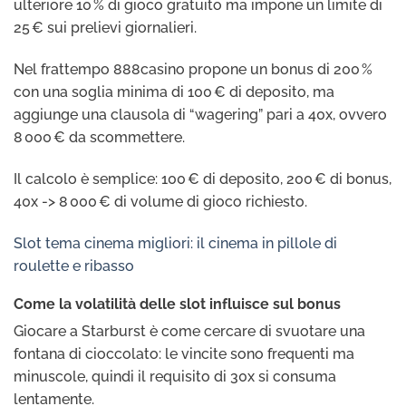
ulteriore 10 % di gioco gratuito ma impone un limite di
25 € sui prelievi giornalieri.
Nel frattempo 888casino propone un bonus di 200 %
con una soglia minima di 100 € di deposito, ma
aggiunge una clausola di “wagering” pari a 40x, ovvero
8 000 € da scommettere.
Il calcolo è semplice: 100 € di deposito, 200 € di bonus,
40x -> 8 000 € di volume di gioco richiesto.
Slot tema cinema migliori: il cinema in pillole di
roulette e ribasso
Come la volatilità delle slot influisce sul bonus
Giocare a Starburst è come cercare di svuotare una
fontana di cioccolato: le vincite sono frequenti ma
minuscole, quindi il requisito di 30x si consuma
lentamente.