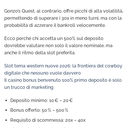
Gonzo’s Quest, al contrario, offre picchi di alta volatilità,
permettendo di superare i 30x in meno turni, ma con la
probabilità di azzerare il bankroll velocemente.
Ecco perché chi accetta un 500% sul deposito
dovrebbe valutare non solo il valore nominale, ma
anche il ritmo della slot preferita.
Slot tema western nuove 2026: la frontiera del cowboy
digitale che nessuno vuole davvero
Il casino bonus benvenuto 100% primo deposito è solo
un trucco di marketing
Deposito minimo: 10 € – 20 €
Bonus offerto: 50 % – 500 %
Requisito di scommessa: 20x – 40x