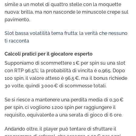
simile a un motel di quattro stelle con la moquette
nuova: brilla, ma non nasconde le minuscole crepe sul
pavimento.
Slot bassa volatilità tema frutta: la verità che nessuno
ti racconta
Calcoli pratici per il giocatore esperto
Supponiamo di scommettere 1 € per spin su una slot
con RTP 96,5%; la probabilità di vincita è 0,965. Dopo
100 spin, il valore atteso è 96,5 €, ma il bonus richiede
30 volte, quindi 3 000 € di scommesse totali.
Se si riesce a mantenere una perdita media di 0,30 €
per spin, ci vogliono 1 200 spin per raggiungere il
requisito, equivalente a una serata di gioco di 6 ore.
Andando oltre, il player può tentare di sfruttare il