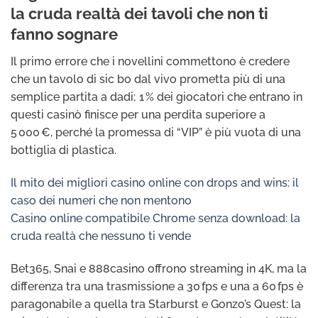
la cruda realtà dei tavoli che non ti
fanno sognare
Il primo errore che i novellini commettono è credere
che un tavolo di sic bo dal vivo prometta più di una
semplice partita a dadi; 1 % dei giocatori che entrano in
questi casinò finisce per una perdita superiore a
5 000 €, perché la promessa di “VIP” è più vuota di una
bottiglia di plastica.
Il mito dei migliori casino online con drops and wins: il
caso dei numeri che non mentono
Casino online compatibile Chrome senza download: la
cruda realtà che nessuno ti vende
Bet365, Snai e 888casino offrono streaming in 4K, ma la
differenza tra una trasmissione a 30 fps e una a 60 fps è
paragonabile a quella tra Starburst e Gonzo’s Quest: la