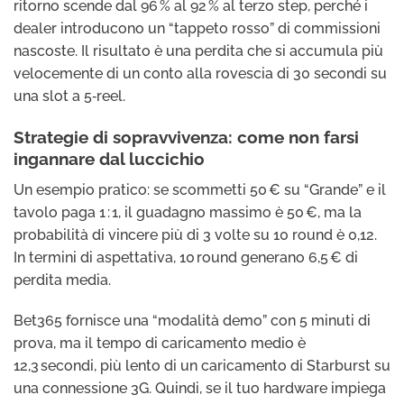
ritorno scende dal 96 % al 92 % al terzo step, perché i
dealer introducono un “tappeto rosso” di commissioni
nascoste. Il risultato è una perdita che si accumula più
velocemente di un conto alla rovescia di 30 secondi su
una slot a 5‑reel.
Strategie di sopravvivenza: come non farsi
ingannare dal luccichio
Un esempio pratico: se scommetti 50 € su “Grande” e il
tavolo paga 1 : 1, il guadagno massimo è 50 €, ma la
probabilità di vincere più di 3 volte su 10 round è 0,12.
In termini di aspettativa, 10 round generano 6,5 € di
perdita media.
Bet365 fornisce una “modalità demo” con 5 minuti di
prova, ma il tempo di caricamento medio è
12,3 secondi, più lento di un caricamento di Starburst su
una connessione 3G. Quindi, se il tuo hardware impiega