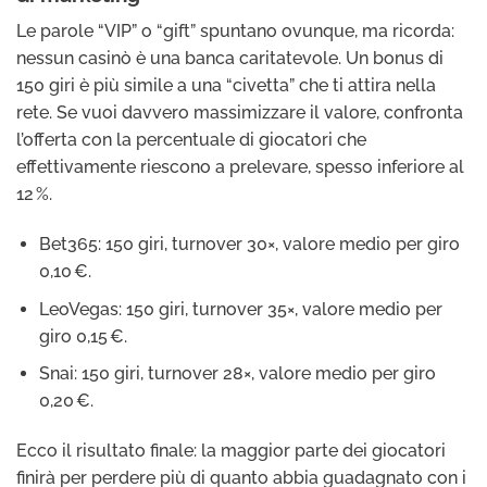
Le parole “VIP” o “gift” spuntano ovunque, ma ricorda:
nessun casinò è una banca caritatevole. Un bonus di
150 giri è più simile a una “civetta” che ti attira nella
rete. Se vuoi davvero massimizzare il valore, confronta
l’offerta con la percentuale di giocatori che
effettivamente riescono a prelevare, spesso inferiore al
12 %.
Bet365: 150 giri, turnover 30×, valore medio per giro
0,10 €.
LeoVegas: 150 giri, turnover 35×, valore medio per
giro 0,15 €.
Snai: 150 giri, turnover 28×, valore medio per giro
0,20 €.
Ecco il risultato finale: la maggior parte dei giocatori
finirà per perdere più di quanto abbia guadagnato con i