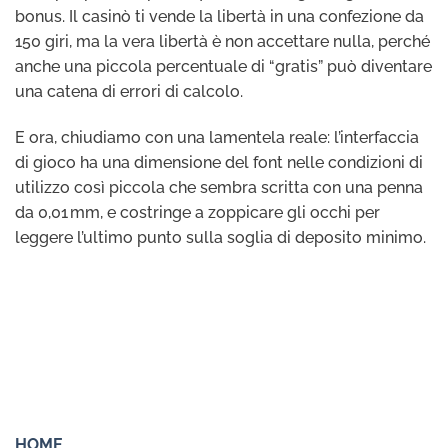
bonus. Il casinò ti vende la libertà in una confezione da
150 giri, ma la vera libertà è non accettare nulla, perché
anche una piccola percentuale di “gratis” può diventare
una catena di errori di calcolo.
E ora, chiudiamo con una lamentela reale: l’interfaccia
di gioco ha una dimensione del font nelle condizioni di
utilizzo così piccola che sembra scritta con una penna
da 0,01 mm, e costringe a zoppicare gli occhi per
leggere l’ultimo punto sulla soglia di deposito minimo.
HOME