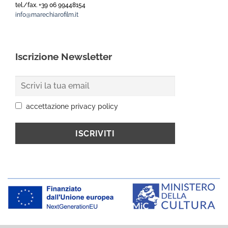
tel./fax. +39 06 99448154
info@marechiarofilm.it
Iscrizione Newsletter
accettazione privacy policy