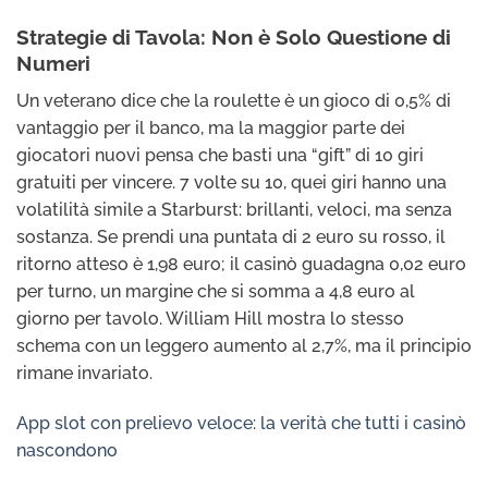
Strategie di Tavola: Non è Solo Questione di
Numeri
Un veterano dice che la roulette è un gioco di 0,5% di
vantaggio per il banco, ma la maggior parte dei
giocatori nuovi pensa che basti una “gift” di 10 giri
gratuiti per vincere. 7 volte su 10, quei giri hanno una
volatilità simile a Starburst: brillanti, veloci, ma senza
sostanza. Se prendi una puntata di 2 euro su rosso, il
ritorno atteso è 1,98 euro; il casinò guadagna 0,02 euro
per turno, un margine che si somma a 4,8 euro al
giorno per tavolo. William Hill mostra lo stesso
schema con un leggero aumento al 2,7%, ma il principio
rimane invariato.
App slot con prelievo veloce: la verità che tutti i casinò
nascondono