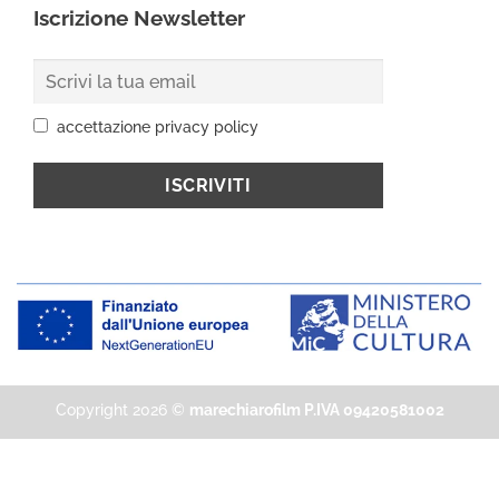
Iscrizione Newsletter
accettazione privacy policy
Copyright 2026 ©
marechiarofilm P.IVA 09420581002