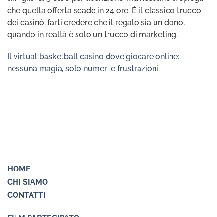
che quella offerta scade in 24 ore. È il classico trucco
dei casinò: farti credere che il regalo sia un dono,
quando in realtà è solo un trucco di marketing.
Il virtual basketball casino dove giocare online:
nessuna magia, solo numeri e frustrazioni
HOME
CHI SIAMO
CONTATTI