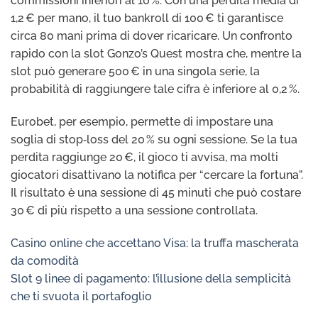
commissioni inferiori al 10 %. Con una perdita media di
1,2 € per mano, il tuo bankroll di 100 € ti garantisce
circa 80 mani prima di dover ricaricare. Un confronto
rapido con la slot Gonzo’s Quest mostra che, mentre la
slot può generare 500 € in una singola serie, la
probabilità di raggiungere tale cifra è inferiore al 0,2 %.
Eurobet, per esempio, permette di impostare una
soglia di stop‑loss del 20 % su ogni sessione. Se la tua
perdita raggiunge 20 €, il gioco ti avvisa, ma molti
giocatori disattivano la notifica per “cercare la fortuna”.
Il risultato è una sessione di 45 minuti che può costare
30 € di più rispetto a una sessione controllata.
Casino online che accettano Visa: la truffa mascherata
da comodità
Slot 9 linee di pagamento: l’illusione della semplicità
che ti svuota il portafoglio