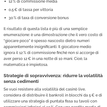
12 % di commissione media
0,5 € di tassa per vittoria
30 % di taxa di conversione bonus
Il risultato di questa lista è più di una semplice
enumerazione: è una dimostrazione che il vero costo di
“giocare poco” è spesso nascosto dietro numeri
apparentemente insignificanti. Il giocatore medio
ignora il 12 % di commissione finché non si accorge di
aver perso 12 € in una notte di 10 mani. Cioè, la
matematica è impietosa.
Strategie di sopravvivenza: ridurre la volatilità
senza cedimenti
Se vuoi resistere alla volatilità del casinò live,
considera di distribuire il bankroll in blocchi da 5 € e di
utilizzare una strategia di puntata fissa su tavoli con