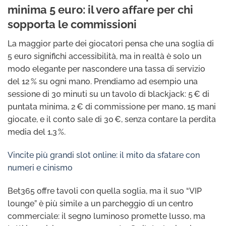
minima 5 euro: il vero affare per chi
sopporta le commissioni
La maggior parte dei giocatori pensa che una soglia di
5 euro significhi accessibilità, ma in realtà è solo un
modo elegante per nascondere una tassa di servizio
del 12 % su ogni mano. Prendiamo ad esempio una
sessione di 30 minuti su un tavolo di blackjack: 5 € di
puntata minima, 2 € di commissione per mano, 15 mani
giocate, e il conto sale di 30 €, senza contare la perdita
media del 1,3 %.
Vincite più grandi slot online: il mito da sfatare con
numeri e cinismo
Bet365 offre tavoli con quella soglia, ma il suo “VIP
lounge” è più simile a un parcheggio di un centro
commerciale: il segno luminoso promette lusso, ma