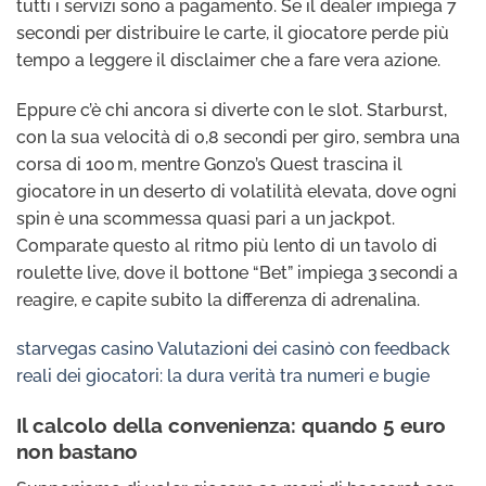
tutti i servizi sono a pagamento. Se il dealer impiega 7
secondi per distribuire le carte, il giocatore perde più
tempo a leggere il disclaimer che a fare vera azione.
Eppure c’è chi ancora si diverte con le slot. Starburst,
con la sua velocità di 0,8 secondi per giro, sembra una
corsa di 100 m, mentre Gonzo’s Quest trascina il
giocatore in un deserto di volatilità elevata, dove ogni
spin è una scommessa quasi pari a un jackpot.
Comparate questo al ritmo più lento di un tavolo di
roulette live, dove il bottone “Bet” impiega 3 secondi a
reagire, e capite subito la differenza di adrenalina.
starvegas casino Valutazioni dei casinò con feedback
reali dei giocatori: la dura verità tra numeri e bugie
Il calcolo della convenienza: quando 5 euro
non bastano