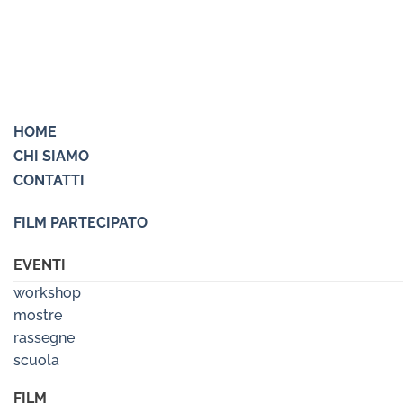
HOME
CHI SIAMO
CONTATTI
FILM PARTECIPATO
EVENTI
workshop
mostre
rassegne
scuola
FILM