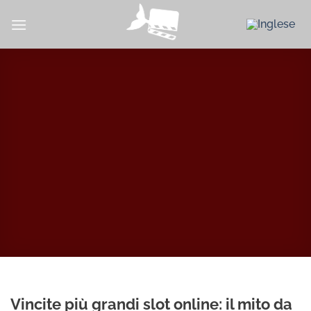
Salta
ai
contenuti
Vincite più grandi slot online: il mito da