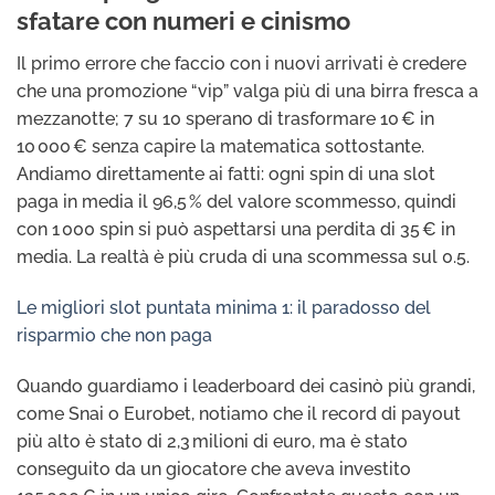
sfatare con numeri e cinismo
Il primo errore che faccio con i nuovi arrivati è credere
che una promozione “vip” valga più di una birra fresca a
mezzanotte; 7 su 10 sperano di trasformare 10 € in
10 000 € senza capire la matematica sottostante.
Andiamo direttamente ai fatti: ogni spin di una slot
paga in media il 96,5 % del valore scommesso, quindi
con 1 000 spin si può aspettarsi una perdita di 35 € in
media. La realtà è più cruda di una scommessa sul 0.5.
Le migliori slot puntata minima 1: il paradosso del
risparmio che non paga
Quando guardiamo i leaderboard dei casinò più grandi,
come Snai o Eurobet, notiamo che il record di payout
più alto è stato di 2,3 milioni di euro, ma è stato
conseguito da un giocatore che aveva investito