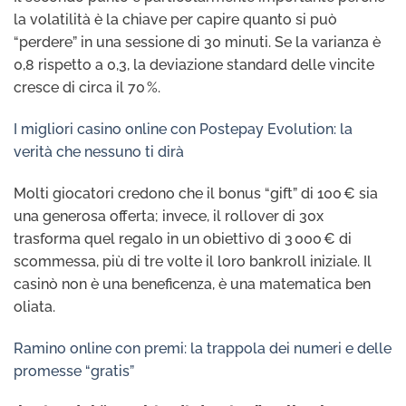
la volatilità è la chiave per capire quanto si può
“perdere” in una sessione di 30 minuti. Se la varianza è
0,8 rispetto a 0,3, la deviazione standard delle vincite
cresce di circa il 70 %.
I migliori casino online con Postepay Evolution: la
verità che nessuno ti dirà
Molti giocatori credono che il bonus “gift” di 100 € sia
una generosa offerta; invece, il rollover di 30x
trasforma quel regalo in un obiettivo di 3 000 € di
scommessa, più di tre volte il loro bankroll iniziale. Il
casinò non è una beneficenza, è una matematica ben
oliata.
Ramino online con premi: la trappola dei numeri e delle
promesse “gratis”