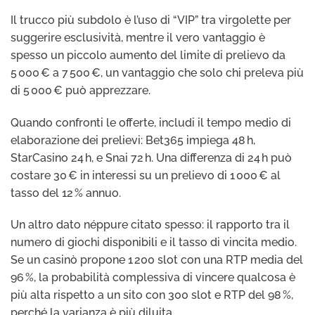
Il trucco più subdolo è l’uso di “VIP” tra virgolette per
suggerire esclusività, mentre il vero vantaggio è
spesso un piccolo aumento del limite di prelievo da
5 000 € a 7 500 €, un vantaggio che solo chi preleva più
di 5 000 € può apprezzare.
Quando confronti le offerte, includi il tempo medio di
elaborazione dei prelievi: Bet365 impiega 48 h,
StarCasino 24 h, e Snai 72 h. Una differenza di 24 h può
costare 30 € in interessi su un prelievo di 1 000 € al
tasso del 12 % annuo.
Un altro dato néppure citato spesso: il rapporto tra il
numero di giochi disponibili e il tasso di vincita medio.
Se un casinò propone 1 200 slot con una RTP media del
96 %, la probabilità complessiva di vincere qualcosa è
più alta rispetto a un sito con 300 slot e RTP del 98 %,
perché la varianza è più diluita.