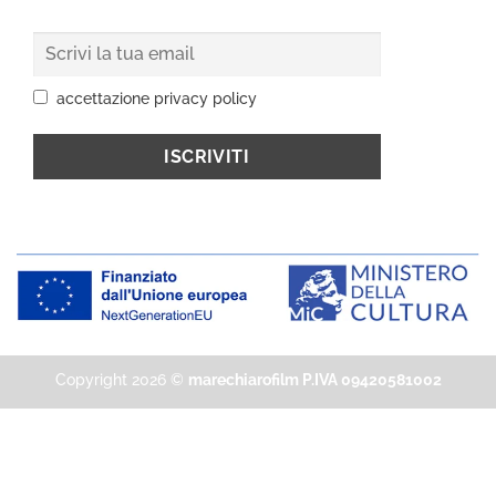
accettazione privacy policy
Copyright 2026 ©
marechiarofilm P.IVA 09420581002