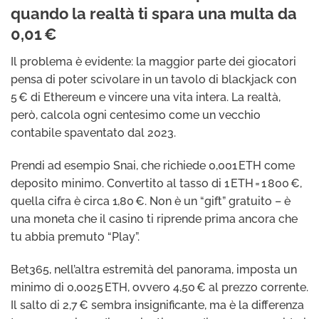
quando la realtà ti spara una multa da
0,01 €
Il problema è evidente: la maggior parte dei giocatori
pensa di poter scivolare in un tavolo di blackjack con
5 € di Ethereum e vincere una vita intera. La realtà,
però, calcola ogni centesimo come un vecchio
contabile spaventato dal 2023.
Prendi ad esempio Snai, che richiede 0,001 ETH come
deposito minimo. Convertito al tasso di 1 ETH = 1 800 €,
quella cifra è circa 1,80 €. Non è un “gift” gratuito – è
una moneta che il casino ti riprende prima ancora che
tu abbia premuto “Play”.
Bet365, nell’altra estremità del panorama, imposta un
minimo di 0,0025 ETH, ovvero 4,50 € al prezzo corrente.
Il salto di 2,7 € sembra insignificante, ma è la differenza