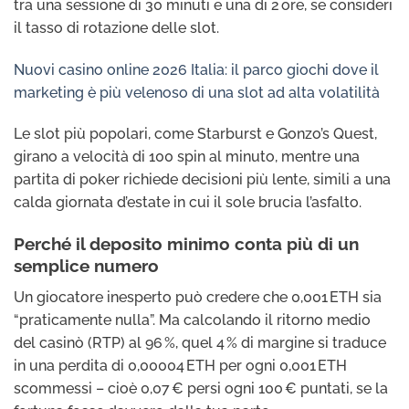
tra una sessione di 30 minuti e una di 2 ore, se consideri
il tasso di rotazione delle slot.
Nuovi casino online 2026 Italia: il parco giochi dove il
marketing è più velenoso di una slot ad alta volatilità
Le slot più popolari, come Starburst e Gonzo’s Quest,
girano a velocità di 100 spin al minuto, mentre una
partita di poker richiede decisioni più lente, simili a una
calda giornata d’estate in cui il sole brucia l’asfalto.
Perché il deposito minimo conta più di un
semplice numero
Un giocatore inesperto può credere che 0,001 ETH sia
“praticamente nulla”. Ma calcolando il ritorno medio
del casinò (RTP) al 96 %, quel 4 % di margine si traduce
in una perdita di 0,00004 ETH per ogni 0,001 ETH
scommessi – cioè 0,07 € persi ogni 100 € puntati, se la