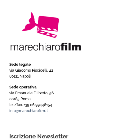
Sede legale
via Giacomo Piscicelli, 42
80121 Napoli
Sede operativa
via Emanuele Filiberto, 56
00185 Roma
tel./fax. +39 06 99448154
info@marechiarofilm.it
Iscrizione Newsletter