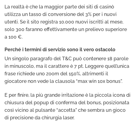
La realtà è che la maggior parte dei siti di casinò
utilizza un tasso di conversione del 3% per i nuovi
utenti. Se il sito registra 10.000 nuovi iscritti al mese,
solo 300 faranno effettivamente un prelievo superiore
a 100 €.
Perché i termini di servizio sono il vero ostacolo
Un singolo paragrafo del T&C può contenere 18 parole
in minuscolo, ma il carattere è 7 pt. Leggere quell’unica
frase richiede uno zoom del 150%, altrimenti il
giocatore non vede la clausola “max win 10x bonus”.
E per finire, la più grande irritazione è la piccola icona di
chiusura del popup di conferma del bonus, posizionata
così vicino al pulsante “accetta” che sembra un gioco
di precisione da chirurgia laser.