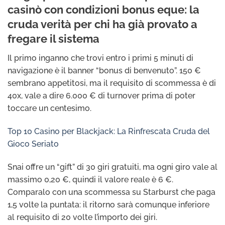
casinò con condizioni bonus eque: la
cruda verità per chi ha già provato a
fregare il sistema
Il primo inganno che trovi entro i primi 5 minuti di
navigazione è il banner “bonus di benvenuto”. 150 €
sembrano appetitosi, ma il requisito di scommessa è di
40x, vale a dire 6.000 € di turnover prima di poter
toccare un centesimo.
Top 10 Casino per Blackjack: La Rinfrescata Cruda del
Gioco Seriato
Snai offre un “gift” di 30 giri gratuiti, ma ogni giro vale al
massimo 0,20 €, quindi il valore reale è 6 €.
Comparalo con una scommessa su Starburst che paga
1,5 volte la puntata: il ritorno sarà comunque inferiore
al requisito di 20 volte l’importo dei giri.