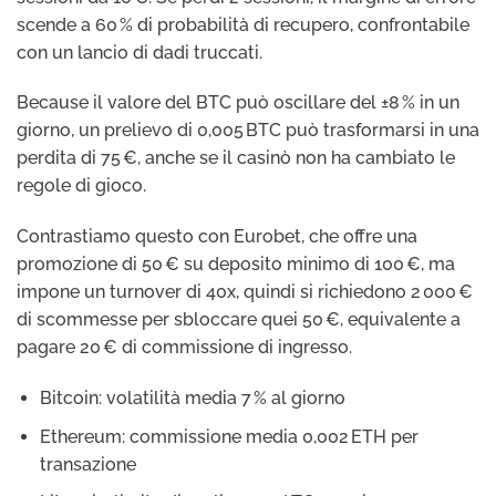
scende a 60 % di probabilità di recupero, confrontabile
con un lancio di dadi truccati.
Because il valore del BTC può oscillare del ±8 % in un
giorno, un prelievo di 0,005 BTC può trasformarsi in una
perdita di 75 €, anche se il casinò non ha cambiato le
regole di gioco.
Contrastiamo questo con Eurobet, che offre una
promozione di 50 € su deposito minimo di 100 €, ma
impone un turnover di 40x, quindi si richiedono 2 000 €
di scommesse per sbloccare quei 50 €, equivalente a
pagare 20 € di commissione di ingresso.
Bitcoin: volatilità media 7 % al giorno
Ethereum: commissione media 0,002 ETH per
transazione