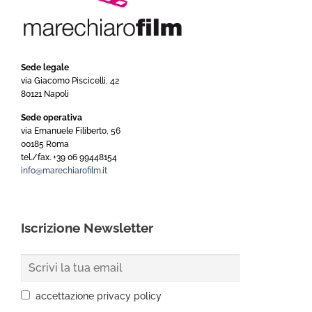
Sede legale
via Giacomo Piscicelli, 42
80121 Napoli
Sede operativa
via Emanuele Filiberto, 56
00185 Roma
tel./fax. +39 06 99448154
info@marechiarofilm.it
Iscrizione Newsletter
accettazione privacy policy