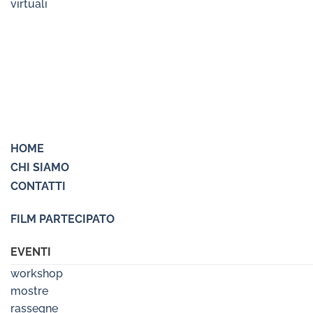
virtuali
HOME
CHI SIAMO
CONTATTI
FILM PARTECIPATO
EVENTI
workshop
mostre
rassegne