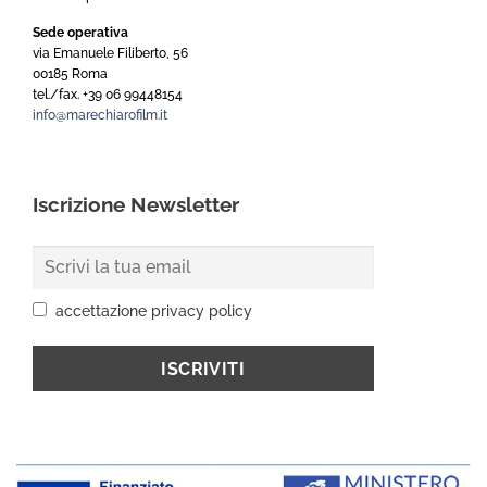
Sede operativa
via Emanuele Filiberto, 56
00185 Roma
tel./fax. +39 06 99448154
info@marechiarofilm.it
Iscrizione Newsletter
accettazione privacy policy