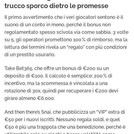
trucco sporco dietro le promesse
Il primo avvertimento che i veri giocatori sentono è il
suono di un conto in meno, perché il bonus non
regolamentato spesso scivola via come sabbia. 3 volte
su 5, gli operatori promettono 100 % di rimborso, ma la
lettura dei termini rivela un “regalo” con più condizioni
di un prestito usurario.
Take Bet365, che offre un bonus di €200 su un
deposito di €100. Il calcolo è semplice: 200 % di
incentivo, ma la scommessa è vincolata a una
rotazione di 30x, quindi per recuperare i €200 devi
girare almeno €6.000.
And then there’s Snai, che pubblicizza un “VIP” extra di
€50 per i nuovi iscritti. Nessuno regala soldi, e quel
€50 è più una trappola che una benedizione, perché è