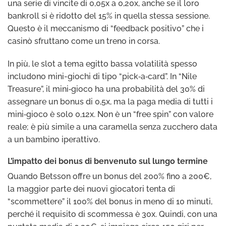
una serie di vincite di 0,05x a 0,20x, anche se il loro
bankroll si è ridotto del 15% in quella stessa sessione.
Questo è il meccanismo di “feedback positivo” che i
casinò sfruttano come un treno in corsa.
In più, le slot a tema egitto bassa volatilità spesso
includono mini-giochi di tipo “pick‑a‑card”. In “Nile
Treasure”, il mini‑gioco ha una probabilità del 30% di
assegnare un bonus di 0,5x, ma la paga media di tutti i
mini‑gioco è solo 0,12x. Non è un “free spin” con valore
reale; è più simile a una caramella senza zucchero data
a un bambino iperattivo.
L’impatto dei bonus di benvenuto sul lungo termine
Quando Betsson offre un bonus del 200% fino a 200€,
la maggior parte dei nuovi giocatori tenta di
“scommettere” il 100% del bonus in meno di 10 minuti,
perché il requisito di scommessa è 30x. Quindi, con una