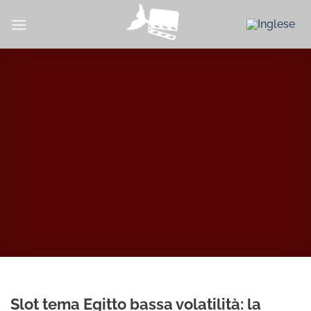
Salta
ai
contenuti
Slot tema Egitto bassa volatilità: la