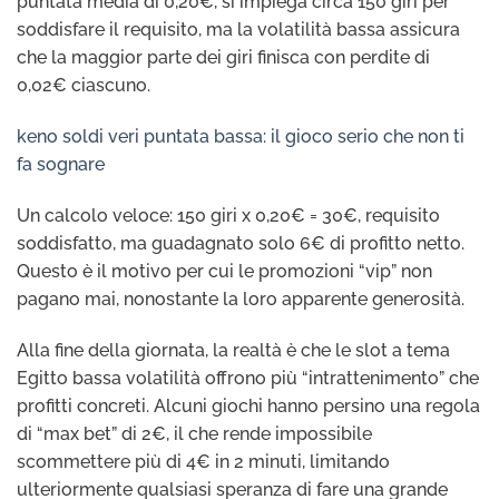
puntata media di 0,20€, si impiega circa 150 giri per
soddisfare il requisito, ma la volatilità bassa assicura
che la maggior parte dei giri finisca con perdite di
0,02€ ciascuno.
keno soldi veri puntata bassa: il gioco serio che non ti
fa sognare
Un calcolo veloce: 150 giri x 0,20€ = 30€, requisito
soddisfatto, ma guadagnato solo 6€ di profitto netto.
Questo è il motivo per cui le promozioni “vip” non
pagano mai, nonostante la loro apparente generosità.
Alla fine della giornata, la realtà è che le slot a tema
Egitto bassa volatilità offrono più “intrattenimento” che
profitti concreti. Alcuni giochi hanno persino una regola
di “max bet” di 2€, il che rende impossibile
scommettere più di 4€ in 2 minuti, limitando
ulteriormente qualsiasi speranza di fare una grande