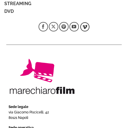
STREAMING
DVD
Sede legale
via Giacomo Piscicelli, 42
80121 Napoli
Sede operativa