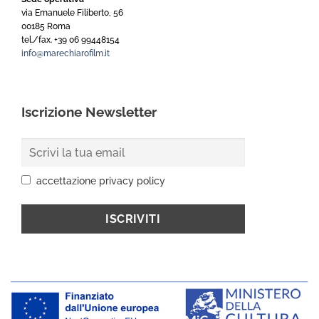
via Emanuele Filiberto, 56
00185 Roma
tel./fax. +39 06 99448154
info@marechiarofilm.it
Iscrizione Newsletter
accettazione privacy policy