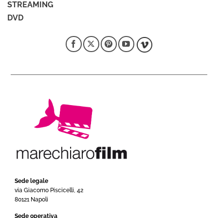
STREAMING
DVD
Sede legale
via Giacomo Piscicelli, 42
80121 Napoli
Sede operativa