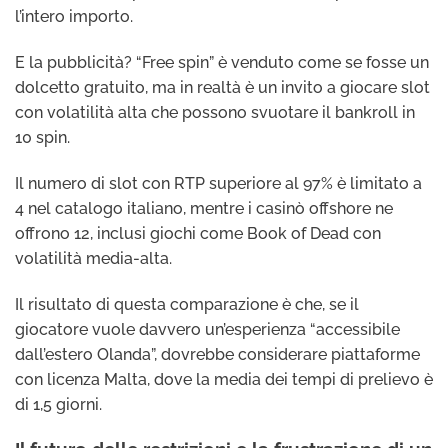
l’intero importo.
E la pubblicità? “Free spin” è venduto come se fosse un
dolcetto gratuito, ma in realtà è un invito a giocare slot
con volatilità alta che possono svuotare il bankroll in
10 spin.
Il numero di slot con RTP superiore al 97% è limitato a
4 nel catalogo italiano, mentre i casinò offshore ne
offrono 12, inclusi giochi come Book of Dead con
volatilità media-alta.
Il risultato di questa comparazione è che, se il
giocatore vuole davvero un’esperienza “accessibile
dall’estero Olanda”, dovrebbe considerare piattaforme
con licenza Malta, dove la media dei tempi di prelievo è
di 1,5 giorni.