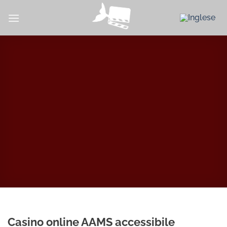
Salta
ai
contenuti
Casino online AAMS accessibile