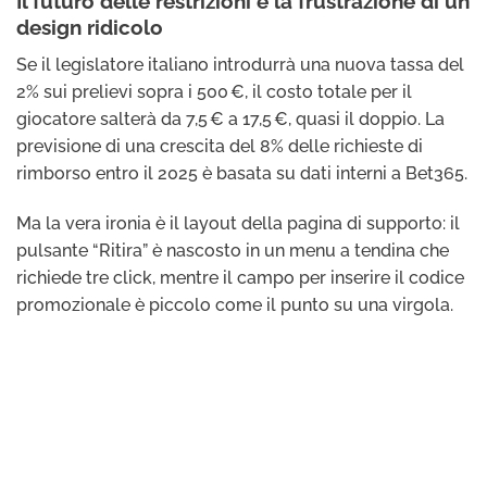
Il futuro delle restrizioni e la frustrazione di un
design ridicolo
Se il legislatore italiano introdurrà una nuova tassa del
2% sui prelievi sopra i 500 €, il costo totale per il
giocatore salterà da 7,5 € a 17,5 €, quasi il doppio. La
previsione di una crescita del 8% delle richieste di
rimborso entro il 2025 è basata su dati interni a Bet365.
Ma la vera ironia è il layout della pagina di supporto: il
pulsante “Ritira” è nascosto in un menu a tendina che
richiede tre click, mentre il campo per inserire il codice
promozionale è piccolo come il punto su una virgola.