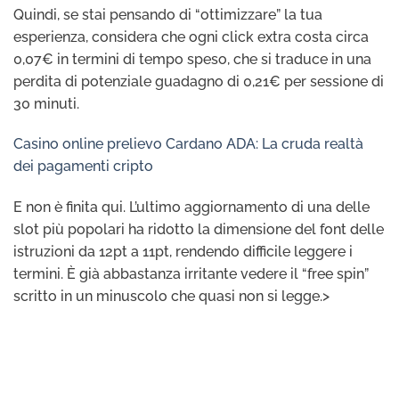
Quindi, se stai pensando di “ottimizzare” la tua
esperienza, considera che ogni click extra costa circa
0,07€ in termini di tempo speso, che si traduce in una
perdita di potenziale guadagno di 0,21€ per sessione di
30 minuti.
Casino online prelievo Cardano ADA: La cruda realtà
dei pagamenti cripto
E non è finita qui. L’ultimo aggiornamento di una delle
slot più popolari ha ridotto la dimensione del font delle
istruzioni da 12pt a 11pt, rendendo difficile leggere i
termini. È già abbastanza irritante vedere il “free spin”
scritto in un minuscolo che quasi non si legge.>