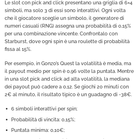
Le slot con pick and click presentano una griglia di 6×4
simboli, ma solo 3 di essi sono interattivi. Ogni volta
che il giocatore sceglie un simbolo, il generatore di
numeri casuali (RNG) assegna una probabilità di 0,15%
per una combinazione vincente. Confrontalo con
Starburst, dove ogni spin è una roulette di probabilità
fissa al 15%.
Per esempio, in Gonzo’s Quest la volatilità è media, ma
il payout medio per spin è 0,96 volte la puntata. Mentre
in una slot pick and click ad alta volatilità, la mediana
dei payout può cadere a 0,12. Se giochi 20 minuti con
2€ al minuto, il risultato tipico è un guadagno di -38€.
6 simboli interattivi per spin;
Probabilità di vincita: 0,15%;
Puntata minima: 0,10€;