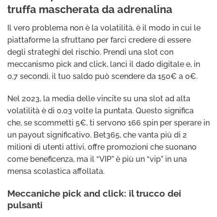
truffa mascherata da adrenalina
Il vero problema non è la volatilità, è il modo in cui le
piattaforme la sfruttano per farci credere di essere
degli strateghi del rischio. Prendi una slot con
meccanismo pick and click, lanci il dado digitale e, in
0,7 secondi, il tuo saldo può scendere da 150€ a 0€.
Nel 2023, la media delle vincite su una slot ad alta
volatilità è di 0,03 volte la puntata. Questo significa
che, se scommetti 5€, ti servono 166 spin per sperare in
un payout significativo. Bet365, che vanta più di 2
milioni di utenti attivi, offre promozioni che suonano
come beneficenza, ma il “VIP” è più un “vip” in una
mensa scolastica affollata.
Meccaniche pick and click: il trucco dei
pulsanti