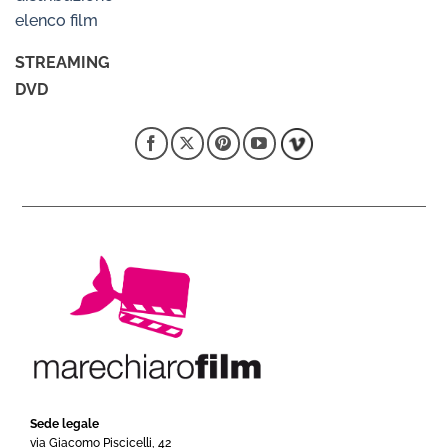
elenco film
STREAMING
DVD
Sede legale
via Giacomo Piscicelli, 42