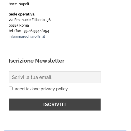
80121 Napoli
Sede operativa
via Emanuele Filiberto, 56
00185 Roma
tel./fax. +39 06 99448154
info@marechiarofilm.it
Iscrizione Newsletter
accettazione privacy policy