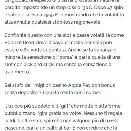
Un giocatore esperto di Snai ha provato a limitare le
perdite impostando un stop‑loss di 30€. Dopo 47 spin,
il saldo è sceso a 29,97€, dimostrando che la volatilità
alta annulla qualsiasi stop‑loss ragionevole.
Confronta questo con una slot a bassa volatilità come
Book of Dead, dove il payout medio per spin può
essere 0,60 volte la puntata. Anche se la varianza è
minore, la sensazione di “corsa” è pari a quella di una
slot con pick and click, ma senza la sensazione di
tradimento.
Sei stufo dei “migliori casino Apple Pay con bonus
senza deposito”? Ecco la realtà con i numeri
Il trucco più subdolo è il “gift” che molte piattaforme
pubblicizzano: “gira gratis 20 volte”. Nessuno ti regala
soldi; ti offre solo spin che non valgono più di 0,01€
ciascuno, pari a un caffè al bar. E non credere che la