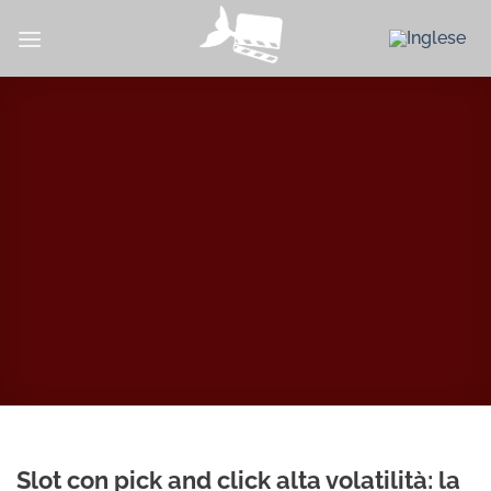
Salta
ai
contenuti
Slot con pick and click alta volatilità: la