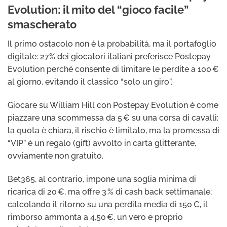
Evolution: il mito del “gioco facile”
smascherato
Il primo ostacolo non è la probabilità, ma il portafoglio
digitale: 27% dei giocatori italiani preferisce Postepay
Evolution perché consente di limitare le perdite a 100 €
al giorno, evitando il classico “solo un giro”.
Giocare su William Hill con Postepay Evolution è come
piazzare una scommessa da 5 € su una corsa di cavalli:
la quota è chiara, il rischio è limitato, ma la promessa di
“VIP” è un regalo (gift) avvolto in carta glitterante,
ovviamente non gratuito.
Bet365, al contrario, impone una soglia minima di
ricarica di 20 €, ma offre 3 % di cash back settimanale;
calcolando il ritorno su una perdita media di 150 €, il
rimborso ammonta a 4,50 €, un vero e proprio