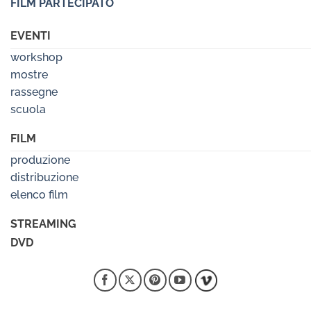
FILM PARTECIPATO
EVENTI
workshop
mostre
rassegne
scuola
FILM
produzione
distribuzione
elenco film
STREAMING
DVD