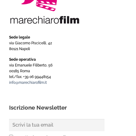
Sede legale
via Giacomo Piscicelli, 42
80121 Napoli
Sede operativa
via Emanuele Filiberto, 56
00185 Roma
tel./fax. +39 06 99448154
info@marechiarofilm.it
Iscrizione Newsletter