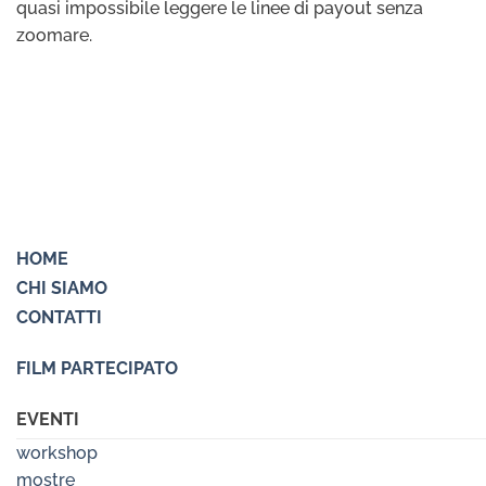
quasi impossibile leggere le linee di payout senza
zoomare.
HOME
CHI SIAMO
CONTATTI
FILM PARTECIPATO
EVENTI
workshop
mostre