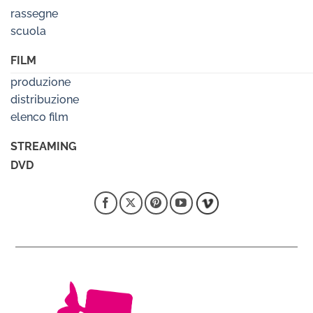
rassegne
scuola
FILM
produzione
distribuzione
elenco film
STREAMING
DVD