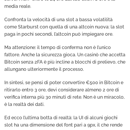
media reale.
Confronta la velocità di una slot a bassa volatilità
come Starburst con quella di una altcoin nuova: la slot
paga in pochi secondi, l’altcoin può impiegare ore.
Ma attenzione: il tempo di conferma non è l’unico
fattore. Anche la sicurezza gioca. Un casinò che accetta
Bitcoin senza 2FA è più incline a blocchi di prelievo, che
allungano ulteriormente il processo.
In sintesi, se pensi di poter convertire €500 in Bitcoin e
ritirarlo entro 3 ore, devi considerare almeno 2 ore di
verifica interna più 30 minuti di rete. Non è un miracolo,
è la realtà dei dati.
Ed ecco l’ultima botta di realtà: la UI di alcuni giochi
slot ha una dimensione del font pari a 9px, il che rende