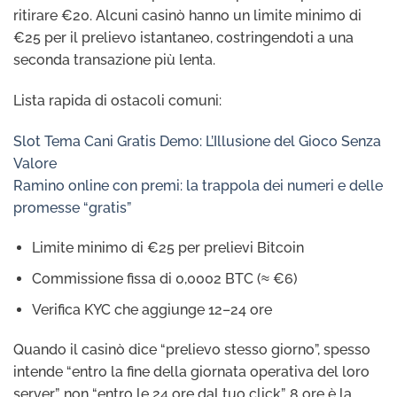
ritirare €20. Alcuni casinò hanno un limite minimo di
€25 per il prelievo istantaneo, costringendoti a una
seconda transazione più lenta.
Lista rapida di ostacoli comuni:
Slot Tema Cani Gratis Demo: L’Illusione del Gioco Senza
Valore
Ramino online con premi: la trappola dei numeri e delle
promesse “gratis”
Limite minimo di €25 per prelievi Bitcoin
Commissione fissa di 0,0002 BTC (≈ €6)
Verifica KYC che aggiunge 12–24 ore
Quando il casinò dice “prelievo stesso giorno”, spesso
intende “entro la fine della giornata operativa del loro
server”, non “entro le 24 ore dal tuo click”. 8 ore è la