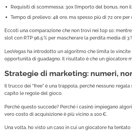
Requisiti di scommessa: 30x l’importo del bonus, non il
Tempo di prelievo: 48 ore, ma spesso più di 72 ore per co
Eccoti una comparazione che non trovi nei top 10: mentre u
slot con RTP 96,5 % per mascherare la perdita media di 3 %
LeoVegas ha introdotto un algoritmo che limita le vincite a
opportunità di guadagno. Il risultato è che un giocatore me
Strategie di marketing: numeri, n
Il trucco dei “free” è una trappola, perché nessuno regala
capito le regole del gioco.
Perché questo succede? Perché i casinò impiegano algoritmi 
vero costo di acquisizione è più vicino a 100 €.
Una volta, ho visto un caso in cui un giocatore ha tentato d