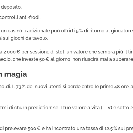
 deposito.
ntrolli anti‑frodi.
n casinò tradizionale può offrirti 5 % di ritorno al giocator
 sui giochi da tavolo.
 2 000 € per sessione di slot, un valore che sembra più il li
dio, che investe 50 € al giorno, non riuscirà mai a superare i
on magia
 soldi. Il 73 % dei nuovi utenti si perde entro le prime 48 o
di churn prediction: se il tuo valore a vita (LTV) è sotto 200
i prelevare 500 € e ha incontrato una tassa di 12,5 % sul preli