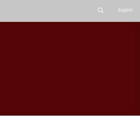
English