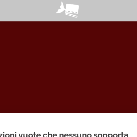
mozioni vuote che nessuno sopporta