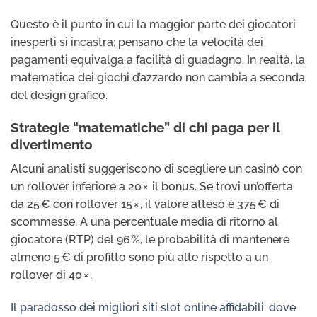
Questo è il punto in cui la maggior parte dei giocatori
inesperti si incastra: pensano che la velocità dei
pagamenti equivalga a facilità di guadagno. In realtà, la
matematica dei giochi d’azzardo non cambia a seconda
del design grafico.
Strategie “matematiche” di chi paga per il
divertimento
Alcuni analisti suggeriscono di scegliere un casinò con
un rollover inferiore a 20 × il bonus. Se trovi un’offerta
da 25 € con rollover 15 × , il valore atteso è 375 € di
scommesse. A una percentuale media di ritorno al
giocatore (RTP) del 96 %, le probabilità di mantenere
almeno 5 € di profitto sono più alte rispetto a un
rollover di 40 × .
Il paradosso dei migliori siti slot online affidabili: dove