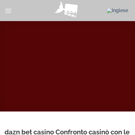
Salta
ai
contenuti
dazn bet casino Confronto casinò con le