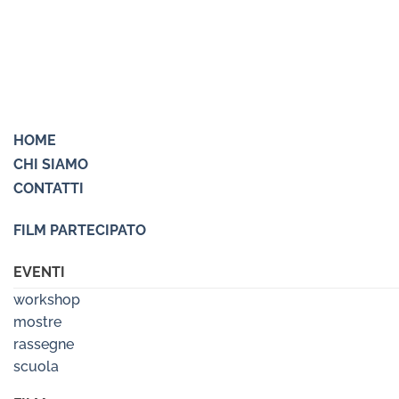
HOME
CHI SIAMO
CONTATTI
FILM PARTECIPATO
EVENTI
workshop
mostre
rassegne
scuola