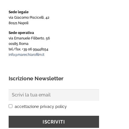
Sede legale
via Giacomo Piscicelli, 42
80121 Napoli
Sede operativa
via Emanuele Filiberto, 56
00185 Roma
tel./fax. +39 06 99448154
info@marechiarofilm.it
Iscrizione Newsletter
accettazione privacy policy