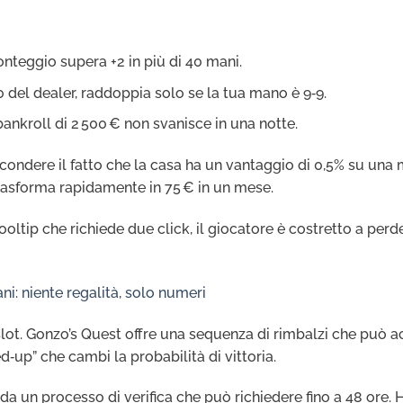
conteggio supera +2 in più di 40 mani.
0 del dealer, raddoppia solo se la tua mano è 9‑9.
bankroll di 2 500 € non svanisce in una notte.
condere il fatto che la casa ha un vantaggio di 0,5% su una 
trasforma rapidamente in 75 € in un mese.
oltip che richiede due click, il giocatore è costretto a per
ani: niente regalità, solo numeri
slot. Gonzo’s Quest offre una sequenza di rimbalzi che può ac
ed‑up” che cambi la probabilità di vittoria.
 da un processo di verifica che può richiedere fino a 48 ore.