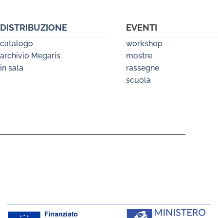
DISTRIBUZIONE
EVENTI
catalogo
workshop
archivio Megaris
mostre
in sala
rassegne
scuola