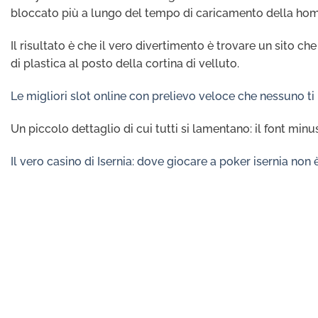
bloccato più a lungo del tempo di caricamento della ho
Il risultato è che il vero divertimento è trovare un sito c
di plastica al posto della cortina di velluto.
Le migliori slot online con prelievo veloce che nessuno ti
Un piccolo dettaglio di cui tutti si lamentano: il font minu
Il vero casino di Isernia: dove giocare a poker isernia non