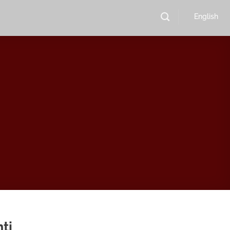
English
nti