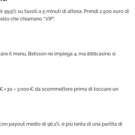
l 99,5% su tavoli a 5 minuti di attesa. Prendi 2.500 euro di
uello che chiamano “VIP”.
are il menu, Betsson ne impiega 4, ma 888casino si
 € × 30 = 3 000 € da scommettere prima di toccare un
con payout medio di 96,1%, è più lenta di una partita di