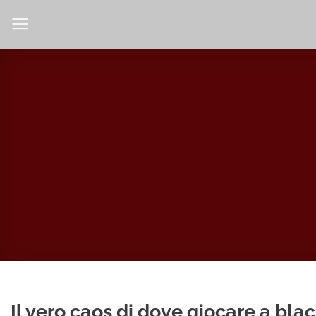
Salta
ai
contenuti
Il vero caos di dove giocare a black