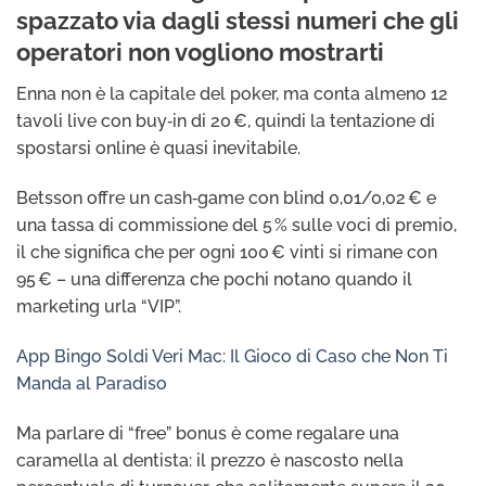
spazzato via dagli stessi numeri che gli
operatori non vogliono mostrarti
Enna non è la capitale del poker, ma conta almeno 12
tavoli live con buy‑in di 20 €, quindi la tentazione di
spostarsi online è quasi inevitabile.
Betsson offre un cash‑game con blind 0,01/0,02 € e
una tassa di commissione del 5 % sulle voci di premio,
il che significa che per ogni 100 € vinti si rimane con
95 € – una differenza che pochi notano quando il
marketing urla “VIP”.
App Bingo Soldi Veri Mac: Il Gioco di Caso che Non Ti
Manda al Paradiso
Ma parlare di “free” bonus è come regalare una
caramella al dentista: il prezzo è nascosto nella