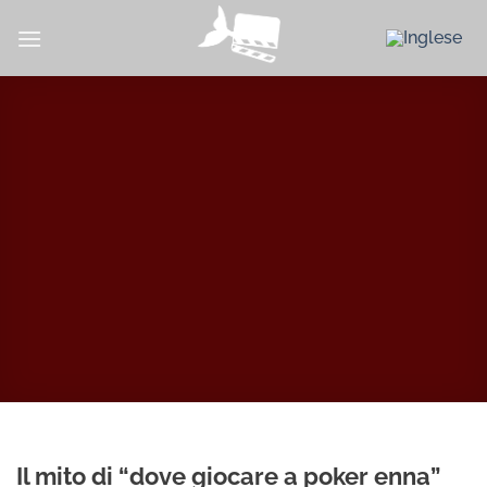
Salta
ai
contenuti
Il mito di “dove giocare a poker enna”