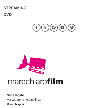
STREAMING
DVD
Sede legale
via Giacomo Piscicelli, 42
80121 Napoli