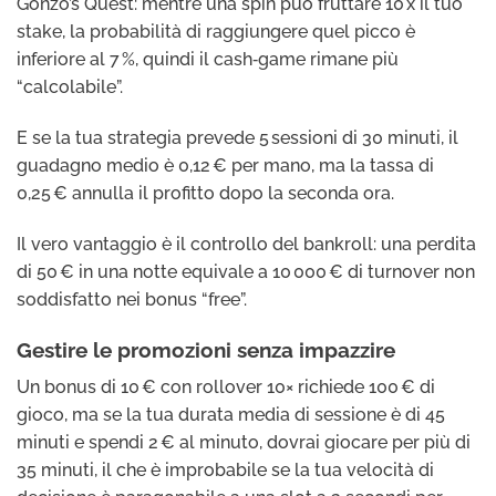
Gonzo’s Quest: mentre una spin può fruttare 10 x il tuo
stake, la probabilità di raggiungere quel picco è
inferiore al 7 %, quindi il cash‑game rimane più
“calcolabile”.
E se la tua strategia prevede 5 sessioni di 30 minuti, il
guadagno medio è 0,12 € per mano, ma la tassa di
0,25 € annulla il profitto dopo la seconda ora.
Il vero vantaggio è il controllo del bankroll: una perdita
di 50 € in una notte equivale a 10 000 € di turnover non
soddisfatto nei bonus “free”.
Gestire le promozioni senza impazzire
Un bonus di 10 € con rollover 10× richiede 100 € di
gioco, ma se la tua durata media di sessione è di 45
minuti e spendi 2 € al minuto, dovrai giocare per più di
35 minuti, il che è improbabile se la tua velocità di