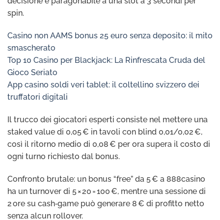
decisione è paragonabile a una slot a 3 secondi per
spin.
Casino non AAMS bonus 25 euro senza deposito: il mito
smascherato
Top 10 Casino per Blackjack: La Rinfrescata Cruda del
Gioco Seriato
App casino soldi veri tablet: il coltellino svizzero dei
truffatori digitali
Il trucco dei giocatori esperti consiste nel mettere una
staked value di 0,05 € in tavoli con blind 0,01/0,02 €,
così il ritorno medio di 0,08 € per ora supera il costo di
ogni turno richiesto dal bonus.
Confronto brutale: un bonus “free” da 5 € a 888casino
ha un turnover di 5 × 20 = 100 €, mentre una sessione di
2 ore su cash‑game può generare 8 € di profitto netto
senza alcun rollover.