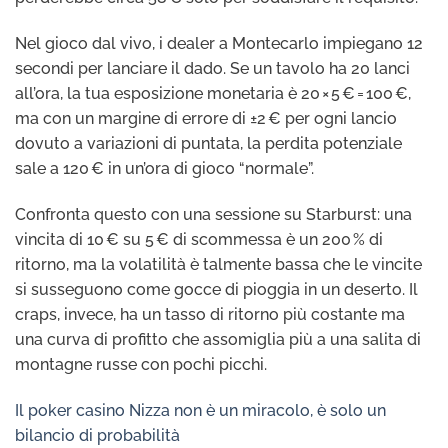
Nel gioco dal vivo, i dealer a Montecarlo impiegano 12
secondi per lanciare il dado. Se un tavolo ha 20 lanci
all’ora, la tua esposizione monetaria è 20 × 5 € = 100 €,
ma con un margine di errore di ±2 € per ogni lancio
dovuto a variazioni di puntata, la perdita potenziale
sale a 120 € in un’ora di gioco “normale”.
Confronta questo con una sessione su Starburst: una
vincita di 10 € su 5 € di scommessa è un 200 % di
ritorno, ma la volatilità è talmente bassa che le vincite
si susseguono come gocce di pioggia in un deserto. Il
craps, invece, ha un tasso di ritorno più costante ma
una curva di profitto che assomiglia più a una salita di
montagne russe con pochi picchi.
Il poker casino Nizza non è un miracolo, è solo un
bilancio di probabilità