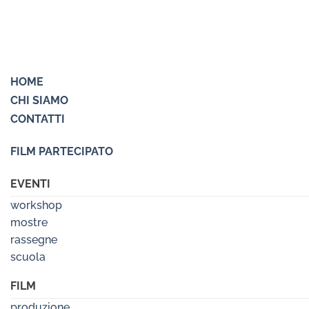
HOME
CHI SIAMO
CONTATTI
FILM PARTECIPATO
EVENTI
workshop
mostre
rassegne
scuola
FILM
produzione