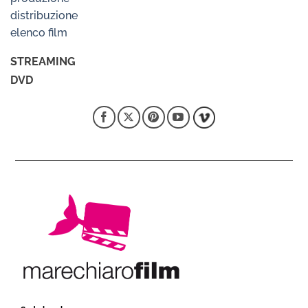
distribuzione
elenco film
STREAMING
DVD