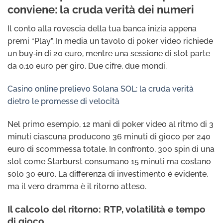
conviene: la cruda verità dei numeri
Il conto alla rovescia della tua banca inizia appena
premi “Play”. In media un tavolo di poker video richiede
un buy‑in di 20 euro, mentre una sessione di slot parte
da 0,10 euro per giro. Due cifre, due mondi.
Casino online prelievo Solana SOL: la cruda verità
dietro le promesse di velocità
Nel primo esempio, 12 mani di poker video al ritmo di 3
minuti ciascuna producono 36 minuti di gioco per 240
euro di scommessa totale. In confronto, 300 spin di una
slot come Starburst consumano 15 minuti ma costano
solo 30 euro. La differenza di investimento è evidente,
ma il vero dramma è il ritorno atteso.
Il calcolo del ritorno: RTP, volatilità e tempo
di gioco