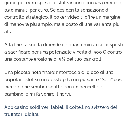
gioco per euro speso, le slot vincono con una media di
0,50 minuti per euro. Se desideri la sensazione di
controllo strategico, il poker video ti offre un margine
di manovra più ampio, ma a costo di una varianza più
alta.
Alla fine, la scelta dipende da quanti minuti sei disposto
a sacrificare per una potenziale vincita di 500 € contro
una costante erosione di 5 % del tuo bankroll.
Una piccola nota finale: l’interfaccia di gioco di una
popolare slot su un desktop ha un pulsante “Spin” così
piccolo che sembra scritto con un pennello di
bambino, e mi fa venire il nervi.
App casino soldi veri tablet: il coltellino svizzero dei
truffatori digitali