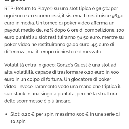
RTP (Return to Player) su una slot tipica è 96,5 %: per
ogni 100 euro scommessi, il sistema ti restituisce 96,50
euro in media. Un torneo di poker video afferma un
payout medio del 92 % dopo 6 ore di competizione. 100
euro puntati su slot restituiranno 96,50 euro, mentre su
poker video ne restituiranno 92,00 euro. 4,5 euro di
differenza, ma il tempo richiesto è dimezzato.
Volatilità entra in gioco: Gonzo’s Quest è una slot ad
alta volatilità, capace di trasformare 0,20 euro in 500
euro in un colpo di fortuna. Un giocatore di poker
video, invece, raramente vede una mano che triplica il
suo stack in una singola puntata, perché la struttura
delle scommesse è più lineare.
Slot: 0,20 € per spin, massimo 500 € in una serie di
10 spin.