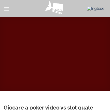
Salta
ai
contenuti
Giocare a poker video vs slot quale