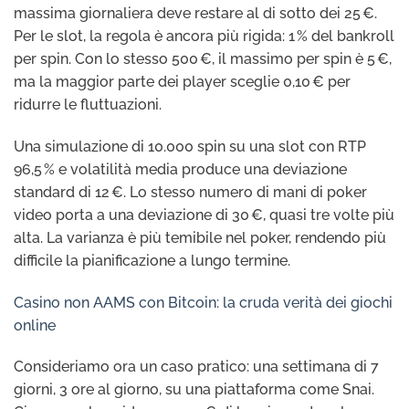
massima giornaliera deve restare al di sotto dei 25 €.
Per le slot, la regola è ancora più rigida: 1 % del bankroll
per spin. Con lo stesso 500 €, il massimo per spin è 5 €,
ma la maggior parte dei player sceglie 0,10 € per
ridurre le fluttuazioni.
Una simulazione di 10.000 spin su una slot con RTP
96,5 % e volatilità media produce una deviazione
standard di 12 €. Lo stesso numero di mani di poker
video porta a una deviazione di 30 €, quasi tre volte più
alta. La varianza è più temibile nel poker, rendendo più
difficile la pianificazione a lungo termine.
Casino non AAMS con Bitcoin: la cruda verità dei giochi
online
Consideriamo ora un caso pratico: una settimana di 7
giorni, 3 ore al giorno, su una piattaforma come Snai.