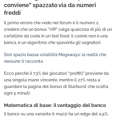
conviene” spazzato via da numeri
freddi
Il primo errore che vedo nei forum è il numero 1:
credere che un bonus “VIP” valga qualcosa di più di un
cartellino da coda in un fast food. Il casinò non è una
banca, è un algoritmo che spaventa gli sognatori.
Slot spazio bassa volatilità Megaways: la realtà che
nessuno ti racconta
Ecco perché il 73% dei giocatori “profitti” proviene da
una singola mano vincente, mentre il 27% resta a
guardare la pagina del bonus di Starburst che scatta
ogni 5 minuti.
Matematica di base: il vantaggio del banco
Il banco su una variante 6 mazzi ha un edge del 0,5%,