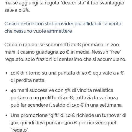
ma se aggiungi la regola “dealer sta” il tuo svantaggio
sale a 0,6%.
Casino online con slot provider più affidabili: la verità
che nessuno vuole ammettere
Calcolo rapido: se scommetti 20 € per mano, in 200
mani il casino guadagna 20 € in media. Nessun “free”
regalato, solo frazioni di centesimo che si accumulano.
10% di ritorno su una puntata di 50 € equivale a 5 €
di perdita netta.
40 mani successive con 5% di vincita realistica
portano a un profitto di 40 €; tuttavia la varianza
può far scendere il saldo di 150 € in una settimana.
Una promozione “gift” di 10 € richiede un turnover di
30×, quindi devi puntare 300 € per ricevere quel
“regalo”.