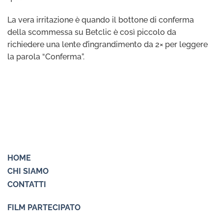
La vera irritazione è quando il bottone di conferma
della scommessa su Betclic è così piccolo da
richiedere una lente d’ingrandimento da 2× per leggere
la parola “Conferma”.
HOME
CHI SIAMO
CONTATTI
FILM PARTECIPATO