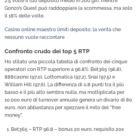
2,5 volte il tuo deposito medio in 200 giri, mentre
Gonzo’s Quest può raddoppiare la scommessa, ma solo
il 18% delle volte.
Casino online maestro limiti deposito: la verità che
nessuno vuole raccontare
Confronto crudo dei top 5 RTP
Ho stilato una piccola tabella di confronto dei cinque
operatori con RTP superiore a 96,8%: Bet365 (96,8),
888casino (97,0), Lottomatica (97,2), Snai (97,5) e
William Hill (97,6). La differenza di 0,8 punti tra il più
basso e il più alto sembra nulla, ma moltiplicata per
10.000 euro di turnover annuale genera un divario di 80
euro, non abbastanza per spezzare il mito del “free
money”.
Bet365 – RTP 96,8 – bonus 20 euro, requisito 20x