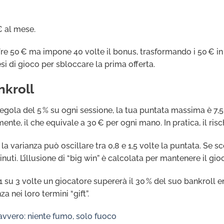
€ al mese.
e 50 € ma impone 40 volte il bonus, trasformando i 50 € in
si di gioco per sbloccare la prima offerta.
nkroll
 regola del 5 % su ogni sessione, la tua puntata massima è 
nte, il che equivale a 30 € per ogni mano. In pratica, il risch
la varianza può oscillare tra 0,8 e 1,5 volte la puntata. Se s
inuti. L’illusione di “big win” è calcolata per mantenere il gio
a: 1 su 3 volte un giocatore supererà il 30 % del suo bankroll
 nei loro termini “gift”.
davvero: niente fumo, solo fuoco