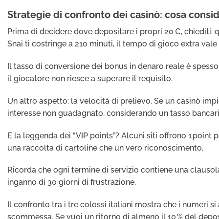
Strategie di confronto dei casinò: cosa cons
Prima di decidere dove depositare i propri 20 €, chiediti: 
Snai ti costringe a 210 minuti, il tempo di gioco extra vale
Il tasso di conversione dei bonus in denaro reale è spesso i
il giocatore non riesce a superare il requisito.
Un altro aspetto: la velocità di prelievo. Se un casinò imp
interesse non guadagnato, considerando un tasso bancari
E la leggenda dei “VIP points”? Alcuni siti offrono 1 point
una raccolta di cartoline che un vero riconoscimento.
Ricorda che ogni termine di servizio contiene una clausola ch
inganno di 30 giorni di frustrazione.
Il confronto tra i tre colossi italiani mostra che i numeri
scommessa. Se vuoi un ritorno di almeno il 10 % del deposit