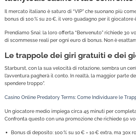
Il mercato italiano è saturo di “VIP” che suonano più com
bonus di 100 % su 20 €, il vero guadagno per il giocatore 
Prendiamo Snai: la loro offerta “Benvenuto” richiede 30 v
di scommesse reali per ogni euro di bonus. Non è esattamen
Le trappole dei giri gratuiti e dei g
Starburst, con la sua velocità di rotazione, sembra un centr
l’avventura pagherà il conto. In realtà, la maggior parte dei
spendere troppo”.
Casino Online Predatory Terms: Come Individuare le Trapp
Un giocatore medio impiega circa 45 minuti per completare
Confronta questo con una promozione che richiede 50 volte l
Bonus di deposito: 100 % su 10 € = 10 € extra, ma 30x 